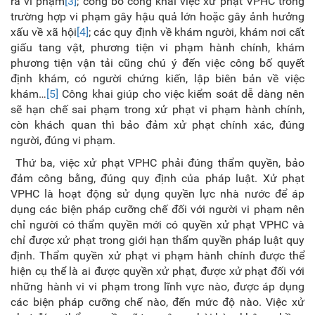
ra vi phạm
[3]
; công bố công khai việc xử phạt VPHC trong
trường hợp vi phạm gây hậu quả lớn hoặc gây ảnh hưởng
xấu về xã hội
[4]
; các quy định về khám người, khám nơi cất
giấu tang vật, phương tiện vi phạm hành chính, khám
phương tiện vận tải cũng chú ý đến việc công bố quyết
định khám, có người chứng kiến, lập biên bản về việc
khám…
[5]
Công khai giúp cho việc kiểm soát dễ dàng nên
sẽ hạn chế sai phạm trong xử phạt vi phạm hành chính,
còn khách quan thì bảo đảm xử phạt chính xác, đúng
người, đúng vi phạm.
Thứ ba, việc xử phạt VPHC phải đúng thẩm quyền, bảo
đảm công bằng, đúng quy định của pháp luật. Xử phạt
VPHC là hoạt động sử dụng quyền lực nhà nước để áp
dụng các biện pháp cưỡng chế đối với người vi phạm nên
chỉ người có thẩm quyền mới có quyền xử phạt VPHC và
chỉ được xử phạt trong giới hạn thẩm quyền pháp luật quy
định. Thẩm quyền xử phạt vi phạm hành chính được thể
hiện cụ thể là ai được quyền xử phạt, được xử phạt đối với
những hành vi vi phạm trong lĩnh vực nào, được áp dụng
các biện pháp cưỡng chế nào, đến mức độ nào. Việc xử