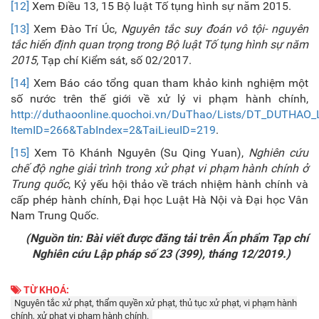
[12]
Xem Điều 13, 15 Bộ luật Tố tụng hình sự năm 2015.
[13]
Xem Đào Trí Úc,
Nguyên tắc suy đoán vô tội- nguyên
tắc hiến định quan trọng trong Bộ luật Tố tụng hình sự năm
2015
, Tạp chí Kiểm sát, số 02/2017.
[14]
Xem Báo cáo tổng quan tham khảo kinh nghiệm một
số nước trên thế giới về xử lý vi phạm hành chính,
http://duthaoonline.quochoi.vn/DuThao/Lists/DT_DUTHAO_
ItemID=266&TabIndex=2&TaiLieuID=219
.
[15]
Xem Tô Khánh Nguyên (Su Qing Yuan),
Nghiên cứu
chế độ nghe giải trình trong xử phạt vi phạm hành chính ở
Trung quốc
, Kỷ yếu hội thảo về trách nhiệm hành chính và
cấp phép hành chính, Đại học Luật Hà Nội và Đại học Vân
Nam Trung Quốc.
(Nguồn tin: Bài viết được đăng tải trên Ấn phẩm Tạp chí
Nghiên cứu Lập pháp số 23 (399), tháng 12/2019.)
TỪ KHOÁ:
Nguyên tắc xử phạt, thẩm quyền xử phạt, thủ tục xử phạt, vi phạm hành
chính, xử phạt vi phạm hành chính.