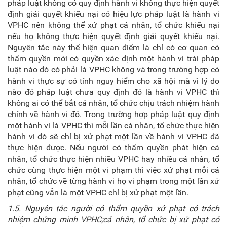
pháp luật không có quy định hành vi không thực hiện quyết
định giải quyết khiếu nại có hiệu lực pháp luật là hành vi
VPHC nên không thể xử phạt cá nhân, tổ chức khiếu nại
nếu họ không thực hiện quyết định giải quyết khiếu nại.
Nguyên tắc này thể hiện quan điểm là chỉ có cơ quan có
thẩm quyền mới có quyền xác định một hành vi trái pháp
luật nào đó có phải là VPHC không và trong trường hợp có
hành vi thực sự có tính nguy hiểm cho xã hội mà vì lý do
nào đó pháp luật chưa quy định đó là hành vi VPHC thì
không ai có thể bắt cá nhân, tổ chức chịu trách nhiệm hành
chính về hành vi đó. Trong trường hợp pháp luật quy định
một hành vi là VPHC thì mỗi lần cá nhân, tổ chức thực hiện
hành vi đó sẽ chỉ bị xử phạt một lần về hành vi VPHC đã
thực hiện được. Nếu người có thẩm quyền phát hiện cá
nhân, tổ chức thực hiện nhiều VPHC hay nhiều cá nhân, tổ
chức cùng thực hiện một vi phạm thì việc xử phạt mỗi cá
nhân, tổ chức về từng hành vi họ vi phạm trong một lần xử
phạt cũng vẫn là một VPHC chỉ bị xử phạt một lần.
1.5. Nguyên tắc n
gười có thẩm quyền xử phạt có trách
nhiệm chứng minh VPHC
;
c
á nhân, tổ chức bị xử phạt có