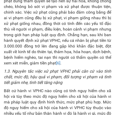
phạt đúng thẩm quyền sẽ tạo nên sự hài hòa, không chồng
chéo, không bỏ sót vi phạm và xử phạt được thuận tiện,
chính xác. Việc xử phạt cũng phải bảo đảm công bằng để
ai vi phạm cũng đều bị xử phạt, vi phạm giống nhau thì bị
xử phạt giống nhau, đồng thời có tính đến các yếu tố đặc
thù về người vi phạm, điều kiện, hoàn cảnh vi phạm nhưng
trong giới hạn pháp luật quy định. Chẳng hạn, sau khi ban
hành quyết định xử phạt VPHC, nếu cá nhân bị phạt tiền từ
3.000.000 đồng trở lên đang gặp khó khăn đặc biệt, đột
xuất về kinh tế do thiên tại, thảm họa, hỏa hoạn, dịch bệnh,
bệnh hiểm nghèo, tai nạn thì người có thẩm quyền có thể
xem xét miễn, giảm tiền phạt
[6]
.
1.3. Nguyên tắc
v
iệc xử phạt VPHC phải căn cứ vào tính
chất, mức độ, hậu quả vi phạm, đối tượng vi phạm và tình
tiết giảm nhẹ, tình tiết tăng nặng
Bất cứ hành vi VPHC nào cũng có tính nguy hiểm cho xã
hội và tùy theo mức độ nguy hiểm cho xã hội của hành vi
mà pháp luật quy định hình thức, mức phạt phù hợp. Mức
độ nguy hiểm cho xã hội của hành vi VPHC tùy thuộc vào
nhiều yếu tố như bản thân hành vi đó là hành vi gì, mức độ