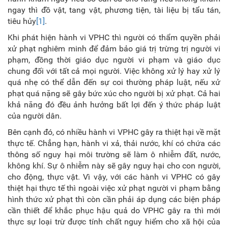
ngay thì đồ vật, tang vật, phương tiện, tài liệu bị tẩu tán,
tiêu hủy
[1]
.
Khi phát hiện hành vi VPHC thì người có thẩm quyền phải
xử phạt nghiêm minh để đảm bảo giá trị trừng trị người vi
phạm, đồng thời giáo dục người vi phạm và giáo dục
chung đối với tất cả mọi người. Việc không xử lý hay xử lý
quá nhẹ có thể dẫn đến sự coi thường pháp luật, nếu xử
phạt quá nặng sẽ gây bức xúc cho người bị xử phạt. Cả hai
khả năng đó đều ảnh hưởng bất lợi đến ý thức pháp luật
của người dân.
Bên cạnh đó, có nhiều hành vi VPHC gây ra thiệt hại về mặt
thực tế. Chẳng hạn, hành vi xả, thải nước, khí có chứa các
thông số nguy hại môi trường sẽ làm ô nhiễm đất, nước,
không khí. Sự ô nhiễm này sẽ gây nguy hại cho con người,
cho động, thực vật. Vì vậy, với các hành vi VPHC có gây
thiệt hại thực tế thì ngoài việc xử phạt người vi phạm bằng
hình thức xử phạt thì còn cần phải áp dụng các biện pháp
cần thiết để khắc phục hậu quả do VPHC gây ra thì mới
thực sự loại trừ được tính chất nguy hiểm cho xã hội của