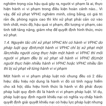
nghiêm trọng của hậu quả gây ra, người vi phạm là ai, thực
hiện hành vi vi phạm trong điều kiện hoàn cảnh nào… Vì
vậy, để xử phạt VPHC nghiêm minh, công bằng, có giá trị
răn đe, phòng ngừa cao thì khi xử phạt phải căn cứ vào
tính chất, mức độ, hậu quả vi phạm, đồi tượng vi phạm, các
tình tiết tăng nặng, giảm nhẹ để quyết định hình thức, mức
xử phạt.
1.4. Nguyên tắc
c
hỉ xử phạt VPHC khi có hành vi VPHC do
pháp luật quy định
;
m
ột hành vi VPHC chỉ bị xử phạt một
lần
;
n
hiều người cùng thực hiện một hành vi VPHC thì mỗi
người vi phạm đều bị xử phạt về hành vi VPHC đó
;
m
ột
người thực hiện nhiều hành vi VPHC hoặc VPHC nhiều lần
thì bị xử phạt về từng hành vi vi phạm
Một hành vi vi phạm pháp luật nói chung đều có 2 dấu
hiệu: dấu hiệu nội dung là hành vi đó có tính nguy hiểm
cho xã hội; dấu hiệu hình thức là hành vi đó phải được
pháp luật quy định đó là hành vi vi phạm pháp luật. Ví dụ,
pháp luật quy định người khiếu nại có nghĩa vụ chấp hành
quyết định giải quyết khiếu nại có hiệu lực pháp luật nhưng