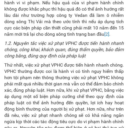
hành vi vi phạm. Nếu hậu quả của vi phạm hành chính
không được khắc phục thì hậu quả đó có thể ảnh hưởng rất
lâu dài như trường hợp công ty Vedan đã làm ô nhiễm
dòng sông Thị Vải mà theo ước tính thì nếu áp dụng tích
cực các biện pháp cần thiết cũng phải mất 10 năm đến 15
năm mới trả lại cho dòng sông tình trạng ban đầu
[2]
.
1.2. Nguyên tắc
v
iệc xử phạt VPHC
được tiến hành nhanh
chóng, công khai, khách quan, đúng thẩm quyền, bảo đảm
công bằng, đúng quy định của pháp luật
Thứ nhất, việc xử phạt VPHC được tiến hành nhanh chóng.
VPHC thường được coi là hành vi có tính nguy hiểm thấp
hơn tội phạm nên thông thường việc xử phạt VPHC không
phải mất quá nhiều thời gian mà vẫn có thể đảm bảo chính
xác, đúng pháp luật. Hơn nữa, khi xử phạt VPHC, bằng việc
áp dụng một số biện pháp cưỡng chế theo quy định của
pháp luật có thể ảnh hưởng đến quyền, lợi ích hay hoạt
động bình thường của người bị xử phạt. Hơn nữa, như trên
đã nêu, việc xử phạt nhanh chóng sẽ có khả năng ngăn
ngừa kịp thời các tác động tiêu cực do vi phạm hành chính
gây ra. Nguyên tắc này được thể hiện ở cả hai thủ tục xử