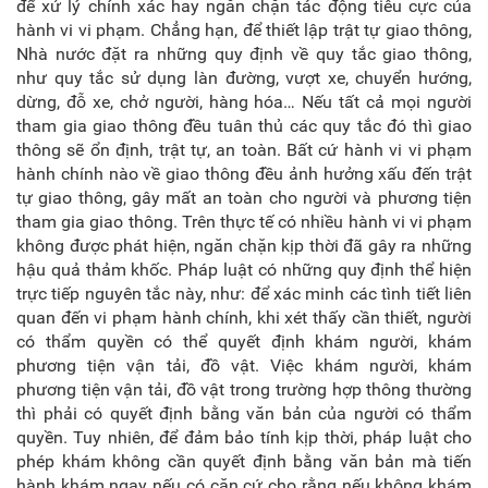
để xử lý chính xác hay ngăn chặn tác động tiêu cực của
hành vi vi phạm. Chẳng hạn, để thiết lập trật tự giao thông,
Nhà nước đặt ra những quy định về quy tắc giao thông,
như quy tắc sử dụng làn đường, vượt xe, chuyển hướng,
dừng, đỗ xe, chở người, hàng hóa… Nếu tất cả mọi người
tham gia giao thông đều tuân thủ các quy tắc đó thì giao
thông sẽ ổn định, trật tự, an toàn. Bất cứ hành vi vi phạm
hành chính nào về giao thông đều ảnh hưởng xấu đến trật
tự giao thông, gây mất an toàn cho người và phương tiện
tham gia giao thông. Trên thực tế có nhiều hành vi vi phạm
không được phát hiện, ngăn chặn kịp thời đã gây ra những
hậu quả thảm khốc. Pháp luật có những quy định thể hiện
trực tiếp nguyên tắc này, như: để xác minh các tình tiết liên
quan đến vi phạm hành chính, khi xét thấy cần thiết, người
có thẩm quyền có thể quyết định khám người, khám
phương tiện vận tải, đồ vật. Việc khám người, khám
phương tiện vận tải, đồ vật trong trường hợp thông thường
thì phải có quyết định bằng văn bản của người có thẩm
quyền. Tuy nhiên, để đảm bảo tính kịp thời, pháp luật cho
phép khám không cần quyết định bằng văn bản mà tiến
hành khám ngay nếu có căn cứ cho rằng nếu không khám