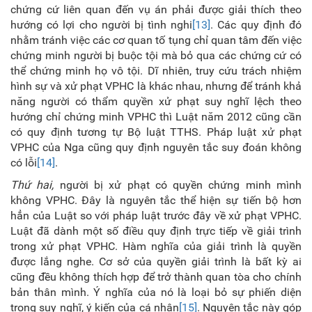
chứng cứ liên quan đến vụ án phải được giải thích theo
hướng có lợi cho người bị tình nghi
[13]
. Các quy định đó
nhằm tránh việc các cơ quan tố tụng chỉ quan tâm đến việc
chứng minh người bị buộc tội mà bỏ qua các chứng cứ có
thể chứng minh họ vô tội. Dĩ nhiên, truy cứu trách nhiệm
hình sự và xử phạt VPHC là khác nhau, nhưng để tránh khả
năng người có thẩm quyền xử phạt suy nghĩ lệch theo
hướng chỉ chứng minh VPHC thì Luật năm 2012 cũng cần
có quy định tương tự Bộ luật TTHS. Pháp luật xử phạt
VPHC của Nga cũng quy định nguyên tắc suy đoán không
có lỗi
[14]
.
Thứ hai,
người bị xử phạt có quyền chứng minh mình
không VPHC. Đây là nguyên tắc thể hiện sự tiến bộ hơn
hẳn của Luật so với pháp luật trước đây về xử phạt VPHC.
Luật đã dành một số điều quy định trực tiếp về giải trình
trong xử phạt VPHC. Hàm nghĩa của giải trình là quyền
được lắng nghe. Cơ sở của quyền giải trình là bất kỳ ai
cũng đều không thích hợp để trở thành quan tòa cho chính
bản thân mình. Ý nghĩa của nó là loại bỏ sự phiến diện
trong suy nghĩ, ý kiến của cá nhân
[15]
. Nguyên tắc này góp