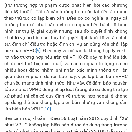
(trừ trường hợp vi phạm được phát hiện bởi các phương
tiện kỹ thuật). Tất cả các trường hợp còn lại đều áp dụng
theo thủ tục có lập biên bản. Điều đó có nghĩa là, ngay cả
trường hợp xử phạt hành vi do cơ quan tiến hành tố tụng
hình sự thụ lý, giải quyết nhưng sau đó quyết định không
khởi tố vụ án hình sự, hủy bỏ quyết định khởi tố vụ án hình
sự, đình chỉ điều tra hoặc đình chỉ vụ án cũng vẫn phải lập
biên bản VPHC
[9]
. Điều này về cơ bản là không hợp lý vì khi
rơi vào trường hợp nêu trên thì VPHC đã xảy ra khá lâu (dù
chưa hết thời hiệu xử phạt) và các cơ quan tố tụng đã có
nhiều hoạt động nhằm ghi nhận, xác minh thông tin liên
quan đến vi phạm đó rồi. Lúc này, việc lập biên bản VPHC
chủ yếu mang tính hình thức. Như vậy, để đảm bảo nguyên
tắc xử phạt VPHC đúng pháp luật (trong đó có đúng thủ tục
xử phạt) thì cần có quy định về trường hợp ngoại lệ không
áp dụng thủ tục không lập biên bản nhưng vẫn không cần
lập biên bản VPHC
[10]
.
Bên cạnh đó, khoản 1 Điều 56 Luật năm 2012 quy định “Xử
phạt VPHC không lập biên bản được áp dụng trong trường
hợp xử phạt cảnh cáo hoặc phạt tiền đến 250.000 đồng đối