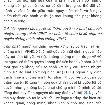
chất, mức độ, hậu quả của vi phạm thì cần có những
khung tiền phạt trên cơ sở có định lượng cụ thể đối với
hành vi và biên độ giữa mức nguy hiểm nhất và ít nguy
hiểm nhất của hành vi thuộc mỗi khung tiền phạt không
nên quá rộng.
2.4. Về nguyên tắc người có thẩm quyền xử phạt có trách
nhiệm chứng minh
VPHC, cá nhân, tổ chức bị xử phạt có
quyền chứng minh mình không VPHC
Thứ nhất
, người có thẩm quyền xử phạt có trách nhiệm
chứng minh VPHC. Xét ở một góc độ nhất định, nguyên tắc
này có tính tất yếu vì nếu không chứng minh được VPHC
thì người có thẩm quyền không thể tiến hành xử phạt. Xét ở
một góc độ khác, nếu so sánh với truy cứu trách nhiệm
hình sự, Bộ luật Tố tụng hình sự (TTHS) ngoài quy định
trách nhiệm chứng minh tội phạm thuộc về cơ quan có
thẩm quyền tố tụng thì còn quy định người bị buộc tội có
quyền nhưng không buộc phải chứng minh là mình vô tội,
đồng thời quy định nguyên tắc suy đoán vô tội
[12]
. Nguyên
tắc suy đoán vô tội là yêu cầu về logic tư duy, thể hiện sự
khách quan, công minh, nhân văn ở chỗ mọi tình tiết,