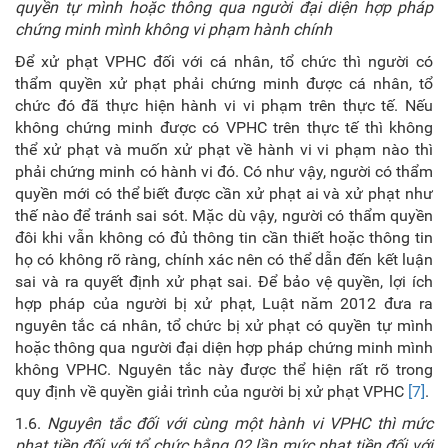
quyền tự mình hoặc thông qua người đại diện hợp pháp
chứng minh mình không vi phạm hành chính
Để xử phạt VPHC đối với cá nhân, tổ chức thì người có
thẩm quyền xử phạt phải chứng minh được cá nhân, tổ
chức đó đã thực hiện hành vi vi phạm trên thực tế. Nếu
không chứng minh được có VPHC trên thực tế thì không
thể xử phạt và muốn xử phạt về hành vi vi phạm nào thì
phải chứng minh có hành vi đó. Có như vậy, người có thẩm
quyền mới có thể biết được cần xử phạt ai và xử phạt như
thế nào để tránh sai sót. Mặc dù vậy, người có thẩm quyền
đôi khi vẫn không có đủ thông tin cần thiết hoặc thông tin
họ có không rõ ràng, chính xác nên có thể dẫn đến kết luận
sai và ra quyết định xử phạt sai. Để bảo vệ quyền, lợi ích
hợp pháp của người bị xử phạt, Luật năm 2012 đưa ra
nguyên tắc cá nhân, tổ chức bị xử phạt có quyền tự mình
hoặc thông qua người đại diện hợp pháp chứng minh mình
không VPHC. Nguyên tắc này được thể hiện rất rõ trong
quy định về quyền giải trình của người bị xử phạt VPHC
[7]
.
1.6.
Nguyên tắc
đ
ối với cùng một hành vi VPHC thì mức
phạt tiền đối với tổ chức bằng 02 lần mức phạt tiền đối với