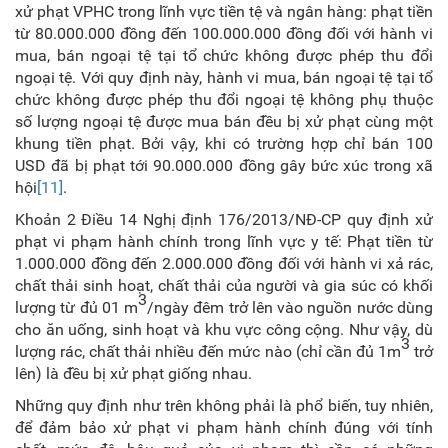
xử phạt VPHC trong lĩnh vực tiền tệ và ngân hàng: phạt tiền
từ 80.000.000 đồng đến 100.000.000 đồng đối với hành vi
mua, bán ngoại tệ tại tổ chức không được phép thu đổi
ngoại tệ. Với quy định này, hành vi mua, bán ngoại tệ tại tổ
chức không được phép thu đổi ngoại tệ không phụ thuộc
số lượng ngoại tệ được mua bán đều bị xử phạt cùng một
khung tiền phạt. Bởi vậy, khi có trường hợp chỉ bán 100
USD đã bị phạt tới 90.000.000 đồng gây bức xúc trong xã
hội
[11]
.
Khoản 2 Điều 14 Nghị định 176/2013/NĐ-CP quy định xử
phạt vi phạm hành chính trong lĩnh vực y tế: Phạt tiền từ
1.000.000 đồng đến 2.000.000 đồng đối với hành vi xả rác,
chất thải sinh hoạt, chất thải của người và gia súc có khối
3
lượng từ đủ 01 m
/ngày đêm trở lên vào nguồn nước dùng
cho ăn uống, sinh hoạt và khu vực công cộng. Như vậy, dù
3
lượng rác, chất thải nhiều đến mức nào (chỉ cần đủ 1m
trở
lên) là đều bị xử phạt giống nhau.
Những quy định như trên không phải là phổ biến, tuy nhiên,
để đảm bảo xử phạt vi phạm hành chính đúng với tính