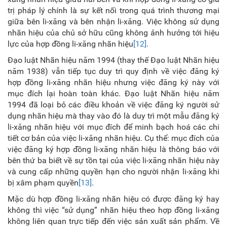
trị pháp lý chính là sự kết nối trong quá trình thương mại
giữa bên li-xăng và bên nhận li-xăng. Việc không sử dụng
nhãn hiệu của chủ sở hữu cũng không ảnh hưởng tới hiệu
lực của hợp đồng li-xăng nhãn hiệu
[12]
.
Đạo luật Nhãn hiệu năm 1994 (thay thế Đạo luật Nhãn hiệu
năm 1938) vẫn tiếp tục duy trì quy định về việc đăng ký
hợp đồng li-xăng nhãn hiệu nhưng việc đăng ký này với
mục đích lại hoàn toàn khác. Đạo luật Nhãn hiệu năm
1994 đã loại bỏ các điều khoản về việc đăng ký người sử
dụng nhãn hiệu mà thay vào đó là duy trì một mẫu đăng ký
li-xăng nhãn hiệu với mục đích để minh bạch hoá các chi
tiết cơ bản của việc li-xăng nhãn hiệu. Cụ thể: mục đích của
việc đăng ký hợp đồng li-xăng nhãn hiệu là thông báo với
bên thứ ba biết về sự tồn tại của việc li-xăng nhãn hiệu này
và cung cấp những quyền hạn cho người nhận li-xăng khi
bị xâm phạm quyền
[13]
.
Mặc dù hợp đồng li-xăng nhãn hiệu có được đăng ký hay
không thì việc “sử dụng” nhãn hiệu theo hợp đồng li-xăng
không liên quan trực tiếp đến việc sản xuất sản phẩm. Về