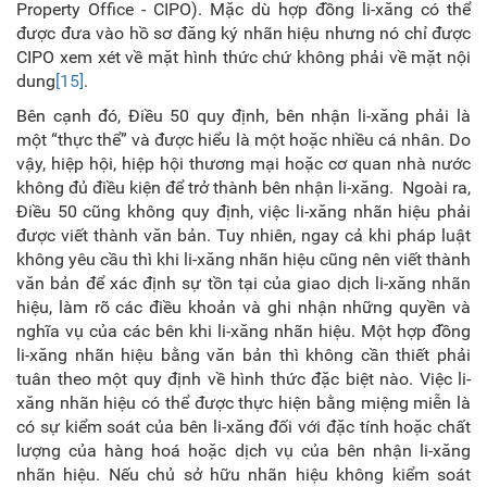
Property Office - CIPO). Mặc dù hợp đồng li-xăng có thể
được đưa vào hồ sơ đăng ký nhãn hiệu nhưng nó chỉ được
CIPO xem xét về mặt hình thức chứ không phải về mặt nội
dung
[15]
.
Bên cạnh đó, Điều 50 quy định, bên nhận li-xăng phải là
một “thực thể” và được hiểu là một hoặc nhiều cá nhân. Do
vậy, hiệp hội, hiệp hội thương mại hoặc cơ quan nhà nước
không đủ điều kiện để trở thành bên nhận li-xăng. Ngoài ra,
Điều 50 cũng không quy định, việc li-xăng nhãn hiệu phải
được viết thành văn bản. Tuy nhiên, ngay cả khi pháp luật
không yêu cầu thì khi li-xăng nhãn hiệu cũng nên viết thành
văn bản để xác định sự tồn tại của giao dịch li-xăng nhãn
hiệu, làm rõ các điều khoản và ghi nhận những quyền và
nghĩa vụ của các bên khi li-xăng nhãn hiệu. Một hợp đồng
li-xăng nhãn hiệu bằng văn bản thì không cần thiết phải
tuân theo một quy định về hình thức đặc biệt nào. Việc li-
xăng nhãn hiệu có thể được thực hiện bằng miệng miễn là
có sự kiểm soát của bên li-xăng đối với đặc tính hoặc chất
lượng của hàng hoá hoặc dịch vụ của bên nhận li-xăng
nhãn hiệu. Nếu chủ sở hữu nhãn hiệu không kiểm soát