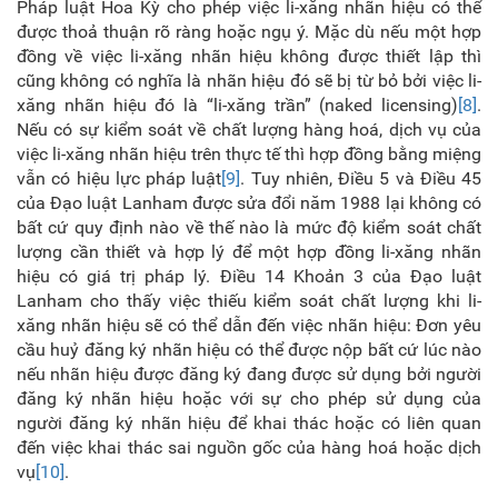
Pháp luật Hoa Kỳ cho phép việc li-xăng nhãn hiệu có thể
được thoả thuận rõ ràng hoặc ngụ ý. Mặc dù nếu một hợp
đồng về việc li-xăng nhãn hiệu không được thiết lập thì
cũng không có nghĩa là nhãn hiệu đó sẽ bị từ bỏ bởi việc li-
xăng nhãn hiệu đó là “li-xăng trần” (naked licensing)
[8]
.
Nếu có sự kiểm soát về chất lượng hàng hoá, dịch vụ của
việc li-xăng nhãn hiệu trên thực tế thì hợp đồng bằng miệng
vẫn có hiệu lực pháp luật
[9]
. Tuy nhiên, Điều 5 và Điều 45
của Đạo luật Lanham được sửa đổi năm 1988 lại không có
bất cứ quy định nào về thế nào là mức độ kiểm soát chất
lượng cần thiết và hợp lý để một hợp đồng li-xăng nhãn
hiệu có giá trị pháp lý. Điều 14 Khoản 3 của Đạo luật
Lanham cho thấy việc thiếu kiểm soát chất lượng khi li-
xăng nhãn hiệu sẽ có thể dẫn đến việc nhãn hiệu: Đơn yêu
cầu huỷ đăng ký nhãn hiệu có thể được nộp bất cứ lúc nào
nếu nhãn hiệu được đăng ký đang được sử dụng bởi người
đăng ký nhãn hiệu hoặc với sự cho phép sử dụng của
người đăng ký nhãn hiệu để khai thác hoặc có liên quan
đến việc khai thác sai nguồn gốc của hàng hoá hoặc dịch
vụ
[10]
.