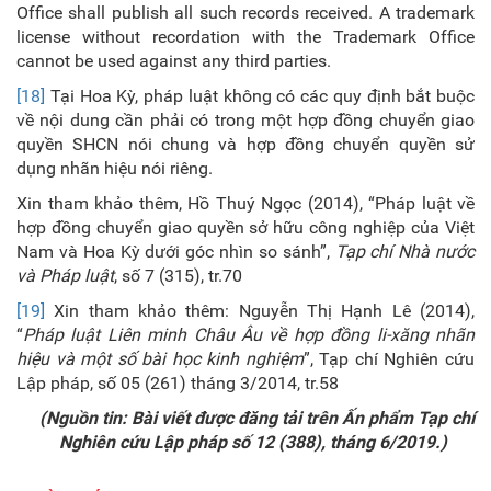
Office shall publish all such records received. A trademark
license without recordation with the Trademark Office
cannot be used against any third parties.
[18]
Tại Hoa Kỳ, pháp luật không có các quy định bắt buộc
về nội dung cần phải có trong một hợp đồng chuyển giao
quyền SHCN nói chung và hợp đồng chuyển quyền sử
dụng nhãn hiệu nói riêng.
Xin tham khảo thêm, Hồ Thuý Ngọc (2014), “Pháp luật về
hợp đồng chuyển giao quyền sở hữu công nghiệp của Việt
Nam và Hoa Kỳ dưới góc nhìn so sánh”,
Tạp chí Nhà nước
và Pháp luật
, số 7 (315), tr.70
[19]
Xin tham khảo thêm: Nguyễn Thị Hạnh Lê (2014),
“
Pháp luật Liên minh Châu Âu về hợp đồng li-xăng nhãn
hiệu và một số bài học kinh nghiệm
”, Tạp chí Nghiên cứu
Lập pháp, số 05 (261) tháng 3/2014, tr.58
(Nguồn tin: Bài viết được đăng tải trên Ấn phẩm Tạp chí
Nghiên cứu Lập pháp số 12 (388), tháng 6/2019.)