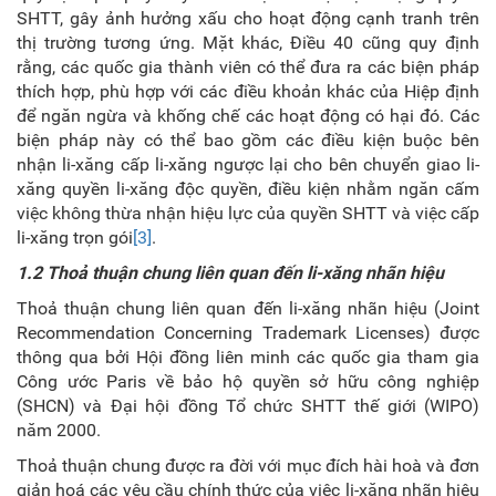
SHTT, gây ảnh hưởng xấu cho hoạt động cạnh tranh trên
thị trường tương ứng. Mặt khác, Điều 40 cũng quy định
rằng, các quốc gia thành viên có thể đưa ra các biện pháp
thích hợp, phù hợp với các điều khoản khác của Hiệp định
để ngăn ngừa và khống chế các hoạt động có hại đó. Các
biện pháp này có thể bao gồm các điều kiện buộc bên
nhận li-xăng cấp li-xăng ngược lại cho bên chuyển giao li-
xăng quyền li-xăng độc quyền, điều kiện nhằm ngăn cấm
việc không thừa nhận hiệu lực của quyền SHTT và việc cấp
li-xăng trọn gói
[3]
.
1.2 Thoả thuận chung liên quan đến li-xăng nhãn hiệu
Thoả thuận chung liên quan đến li-xăng nhãn hiệu (Joint
Recommendation Concerning Trademark Licenses) được
thông qua bởi Hội đồng liên minh các quốc gia tham gia
Công ước Paris về bảo hộ quyền sở hữu công nghiệp
(SHCN) và Đại hội đồng Tổ chức SHTT thế giới (WIPO)
năm 2000.
Thoả thuận chung được ra đời với mục đích hài hoà và đơn
giản hoá các yêu cầu chính thức của việc li-xăng nhãn hiệu