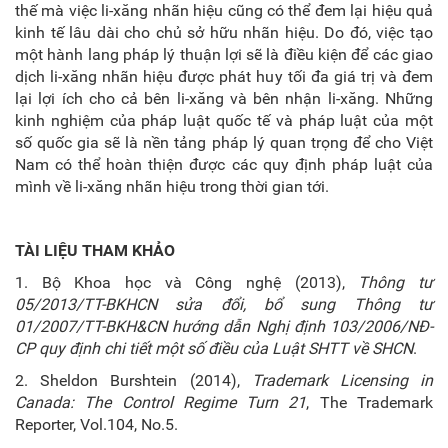
thế mà việc li-xăng nhãn hiệu cũng có thể đem lại hiệu quả
kinh tế lâu dài cho chủ sở hữu nhãn hiệu. Do đó, việc tạo
một hành lang pháp lý thuận lợi sẽ là điều kiện để các giao
dịch li-xăng nhãn hiệu được phát huy tối đa giá trị và đem
lại lợi ích cho cả bên li-xăng và bên nhận li-xăng. Những
kinh nghiệm của pháp luật quốc tế và pháp luật của một
số quốc gia sẽ là nền tảng pháp lý quan trọng để cho Việt
Nam có thể hoàn thiện được các quy định pháp luật của
mình về li-xăng nhãn hiệu trong thời gian tới.
TÀI LIỆU THAM KHẢO
1. Bộ Khoa học và Công nghệ (2013),
Thông tư
05/2013/TT-BKHCN sửa đổi, bổ sung Thông tư
01/2007/TT-BKH&CN hướng dẫn Nghị định 103/2006/NĐ-
CP quy định chi tiết một số điều của Luật SHTT về SHCN
.
2. Sheldon Burshtein (2014),
Trademark Licensing in
Canada: The Control Regime Turn 21
, The Trademark
Reporter, Vol.104, No.5.