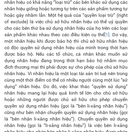
nhãn hiệu có khả năng “loại trừ” các bên khác sử dụng các
nhãn hiệu giống hoặc tương tự trên các sản phẩm tương tự
hoặc gây nhầm lẫn. Một hệ quả của “quyền loại trừ” (right
of exclude) là việc chủ sở hữu nhãn hiệu có thể uỷ quyền
cho các bên thứ ba sử dụng nhãn hiệu của họ trên các loại
sản phẩm khác nhau theo các điều kiện cụ thể
[1]
. Do vậy,
một nhãn hiệu khi được bảo hộ thì chủ sở hữu nhãn hiệu
có độc quyền sử dụng nhãn hiệu của mình trong thời hạn
được bảo hộ. Nếu các tổ chức, cá nhân khác muốn sử
dụng nhãn hiệu đang trong thời hạn bảo hộ nhằm mục
đích thương mại thì phải được sự cho phép của chủ sở hữu
nhãn hiệu. Vì nhãn hiệu là một loại tài sản trí tuệ nên trong
cùng một thời điểm có thể có nhiều người cùng một lúc “sử
dụng” nhãn hiệu. Do đó, việc khai thác “quyền sử dụng”
nhãn hiệu mang lại hiệu quả kinh tế lớn cho chủ sở hữu
hoặc những người được chủ sở hữu cho phép chuyển
quyền sử dụng nhãn hiệu (gọi là “bên li-xăng nhãn hiệu”)
cũng như bên nhận chuyển quyền sử dụng nhãn hiệu (gọi
là “bên nhận li-xăng nhãn hiệu”). Chuyển quyền sử dụng
nhãn hiệu (gọi là “li-xăng nhãn hiệu”) là việc bên li-xăng
nhãn hiệu cho phép bên nhận li-xăng nhãn hiệu được phép