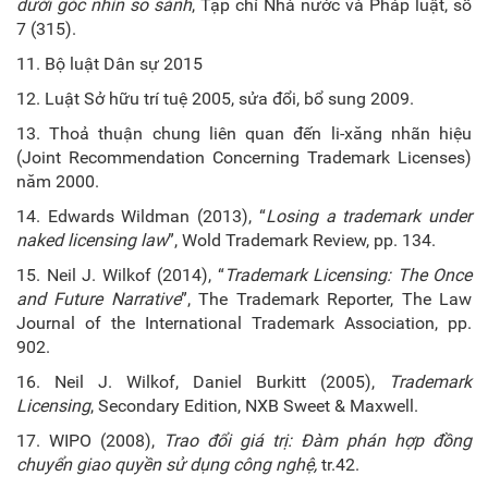
dưới góc nhìn so sánh
, Tạp chí Nhà nước và Pháp luật, số
7 (315).
11. Bộ luật Dân sự 2015
12. Luật Sở hữu trí tuệ 2005, sửa đổi, bổ sung 2009.
13. Thoả thuận chung liên quan đến li-xăng nhãn hiệu
(Joint Recommendation Concerning Trademark Licenses)
năm 2000.
14. Edwards Wildman (2013), “
Losing a trademark under
naked licensing law
”, Wold Trademark Review, pp. 134.
15. Neil J. Wilkof (2014), “
Trademark Licensing: The Once
and Future Narrative
”, The Trademark Reporter, The Law
Journal of the International Trademark Association, pp.
902.
16. Neil J. Wilkof, Daniel Burkitt (2005),
Trademark
Licensing
, Secondary Edition, NXB Sweet & Maxwell.
17. WIPO (2008),
Trao đổi giá trị: Đàm phán hợp đồng
chuyển giao quyền sử dụng công nghệ,
tr.42.