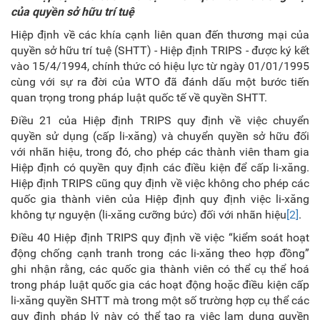
của quyền sở hữu trí tuệ
Hiệp định về các khía cạnh liên quan đến thương mại của
quyền sở hữu trí tuệ (SHTT) - Hiệp định TRIPS - được ký kết
vào 15/4/1994, chính thức có hiệu lực từ ngày 01/01/1995
cùng với sự ra đời của WTO đã đánh dấu một bước tiến
quan trọng trong pháp luật quốc tế về quyền SHTT.
Điều 21 của Hiệp định TRIPS quy định về việc chuyển
quyền sử dụng (cấp li-xăng) và chuyển quyền sở hữu đối
với nhãn hiệu, trong đó, cho phép các thành viên tham gia
Hiệp định có quyền quy định các điều kiện để cấp li-xăng.
Hiệp định TRIPS cũng quy định về việc không cho phép các
quốc gia thành viên của Hiệp định quy định việc li-xăng
không tự nguyện (li-xăng cưỡng bức) đối với nhãn hiệu
[2]
.
Điều 40 Hiệp định TRIPS quy định về việc “kiểm soát hoạt
động chống cạnh tranh trong các li-xăng theo hợp đồng”
ghi nhận rằng, các quốc gia thành viên có thể cụ thể hoá
trong pháp luật quốc gia các hoạt động hoặc điều kiện cấp
li-xăng quyền SHTT mà trong một số trường hợp cụ thể các
quy định pháp lý này có thể tạo ra việc lạm dụng quyền