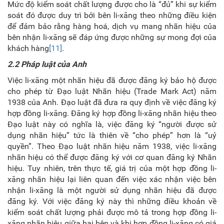
Mức độ kiểm soát chất lượng được cho là “đủ” khi sự kiểm
soát đó được duy trì bởi bên li-xăng theo những điều kiện
để đảm bảo rằng hàng hoá, dịch vụ mang nhãn hiệu của
bên nhận li-xăng sẽ đáp ứng được những sự mong đợi của
khách hàng
[11]
.
2.2 Pháp luật của Anh
Việc li-xăng một nhãn hiệu đã được đăng ký bảo hộ được
cho phép từ Đạo luật Nhãn hiệu (Trade Mark Act) năm
1938 của Anh. Đạo luật đã đưa ra quy định về việc đăng ký
hợp đồng li-xăng. Đăng ký hợp đồng li-xăng nhãn hiệu theo
Đạo luật này có nghĩa là, việc đăng ký “người được sử
dụng nhãn hiệu” tức là thiên về “cho phép” hơn là “uỷ
quyền”. Theo Đạo luật nhãn hiệu năm 1938, việc li-xăng
nhãn hiệu có thể được đăng ký với cơ quan đăng ký Nhãn
hiệu. Tuy nhiên, trên thực tế, giá trị của một hợp đồng li-
xăng nhãn hiệu lại liên quan đến việc xác nhận việc bên
nhận li-xăng là một người sử dụng nhãn hiệu đã được
đăng ký. Với việc đăng ký này thì những điều khoản về
kiểm soát chất lượng phải được mô tả trong hợp đồng li-
xăng nhãn hiệu giữa hai bên và khi hợp đồng li-xăng có giá