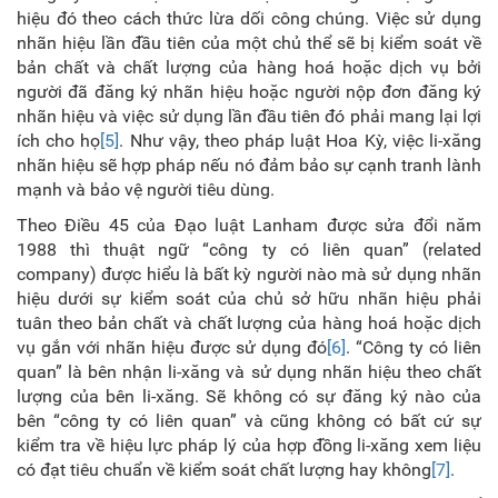
hiệu đó theo cách thức lừa dối công chúng. Việc sử dụng
nhãn hiệu lần đầu tiên của một chủ thể sẽ bị kiểm soát về
bản chất và chất lượng của hàng hoá hoặc dịch vụ bởi
người đã đăng ký nhãn hiệu hoặc người nộp đơn đăng ký
nhãn hiệu và việc sử dụng lần đầu tiên đó phải mang lại lợi
ích cho họ
[5]
. Như vậy, theo pháp luật Hoa Kỳ, việc li-xăng
nhãn hiệu sẽ hợp pháp nếu nó đảm bảo sự cạnh tranh lành
mạnh và bảo vệ người tiêu dùng.
Theo Điều 45 của Đạo luật Lanham được sửa đổi năm
1988 thì thuật ngữ “công ty có liên quan” (related
company) được hiểu là bất kỳ người nào mà sử dụng nhãn
hiệu dưới sự kiểm soát của chủ sở hữu nhãn hiệu phải
tuân theo bản chất và chất lượng của hàng hoá hoặc dịch
vụ gắn với nhãn hiệu được sử dụng đó
[6]
. “Công ty có liên
quan” là bên nhận li-xăng và sử dụng nhãn hiệu theo chất
lượng của bên li-xăng. Sẽ không có sự đăng ký nào của
bên “công ty có liên quan” và cũng không có bất cứ sự
kiểm tra về hiệu lực pháp lý của hợp đồng li-xăng xem liệu
có đạt tiêu chuẩn về kiểm soát chất lượng hay không
[7]
.