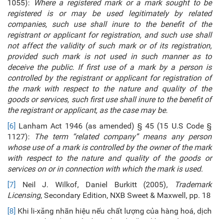
1055):
Where a registered mark or a mark sought to be
registered is or may be used legitimately by
related
companies
, such use shall inure to the benefit of the
registrant or applicant for registration, and such use shall
not affect the validity of such mark or of its registration,
provided such mark is not used in such manner as to
deceive the public. If first use of a mark by a person is
controlled by the registrant or applicant for registration of
the mark with respect to the nature and quality of the
goods or services, such first use shall inure to the benefit of
the registrant or applicant, as the case may be.
[6]
Lanham Act 1946 (as amended) § 45 (15 U.S Code §
1127):
The term “related company” means any person
whose use of a mark is controlled by the owner of the mark
with respect to the nature and quality of the goods or
services on or in connection with which the mark is used.
[7]
Neil J. Wilkof, Daniel Burkitt (2005),
Trademark
Licensing
, Secondary Edition, NXB Sweet & Maxwell, pp. 18
[8]
Khi li-xăng nhãn hiệu nếu chất lượng của hàng hoá, dịch