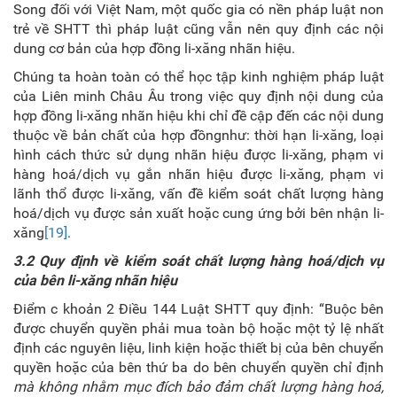
Song đối với Việt Nam, một quốc gia có nền pháp luật non
trẻ về SHTT thì pháp luật cũng vẫn nên quy định các nội
dung cơ bản của hợp đồng li-xăng nhãn hiệu.
Chúng ta hoàn toàn có thể học tập kinh nghiệm pháp luật
của Liên minh Châu Âu trong việc quy định nội dung của
hợp đồng li-xăng nhãn hiệu khi chỉ đề cập đến các nội dung
thuộc về bản chất của hợp đồngnhư: thời hạn li-xăng, loại
hình cách thức sử dụng nhãn hiệu được li-xăng, phạm vi
hàng hoá/dịch vụ gắn nhãn hiệu được li-xăng, phạm vi
lãnh thổ được li-xăng, vấn đề kiểm soát chất lượng hàng
hoá/dịch vụ được sản xuất hoặc cung ứng bởi bên nhận li-
xăng
[19]
.
3.2 Quy định về kiểm soát chất lượng hàng hoá/dịch vụ
của bên li-xăng nhãn hiệu
Điểm c khoản 2 Điều 144 Luật SHTT quy định: “Buộc bên
được chuyển quyền phải mua toàn bộ hoặc một tỷ lệ nhất
định các nguyên liệu, linh kiện hoặc thiết bị của bên chuyển
quyền hoặc của bên thứ ba do bên chuyển quyền chỉ định
mà không nhằm mục đích bảo đảm chất lượng hàng hoá,