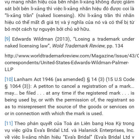
vụ mang nhãn hiệu của bên nhận li-xăng không được giám
sát bởi bên li-xăng thì việc li-xăng nhãn hiệu đó được coi là
“li-xăng trần” (naked licensing). Khi li-xăng trần thì nhãn
hiệu có thể mất đi giá trị và ý nghĩa của nó và có thể bị từ
bỏ một cách tự nguyện bởi chủ sở hữu.
[9]
Edwards Wildman (2013), “Losing a trademark under
naked licensing law”,
Wold Trademark Review
, pp. 134
http://www.worldtrademarkreview.com/Magazine/Issue/43/C
correspondents/United-States-Edwards-Wildman-Palmer-
LLP
[10]
Lanham Act 1946 (as amended) § 14 (3) (15 U.S Code
§ 1064 (3)): A petiton to cancel a registration of a mark...
may... be filed . . . at any time if the registered mark . . . is
being used by, or with the permission of, the registrant so
as to misrepresent the source of the goods or services on
or in connection with which the mark is used
.
[11]
Theo phán quyết của Toà án Liên bang Hoa Kỳ trong
vụ việc giữa Eva’s Bridal Ltd. và Halanick Enterprises, Inc.
về việc li-xăng nhãn hiệu “Eva’s Bridal” (Eva’s Bridal Ltd v