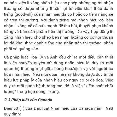
cơ bản, việc li-xăng nhãn hiệu cho phép những người nhận
li-xăng có được những thuận lợi từ việc khai thác danh
tiếng (goodwill) của nhãn hiệu đã có hoặc có tiềm năng sẽ
có trên thị trường. Với danh tiếng mà nhãn hiệu có, bên
nhận li-xăng sẽ có sức mạnh để thu hút, thuyết phục khách
hàng và bán sản phẩm trên thị trường. Do vậy, hợp đồng li-
xăng nhãn hiệu cho phép bên nhận li-xăng có cơ hội thuận
lợi để khai thác danh tiếng của nhãn trên thị trường, phân
phối và quảng cáo.
Cả pháp luật Hoa Kỳ và Anh đều chỉ ra một điều cần thiết
là việc chuyển quyền sử dụng nhãn hiệu là duy trì mối
quan hệ thương mại giữa hàng hoá/dịch vụ với người sở
hữu nhãn hiệu. Nếu mối quan hệ này không được duy trì thì
hiệu lực pháp lý của nhãn hiệu có nguy cơ bị đe doạ. Việc
duy trì mối quan hệ thương mại đó là việc “kiểm soát chất
lượng” trong hợp đồng li-xăng.
2.3 Pháp luật của Canada
Điều 50 (1) của Đạo luật Nhãn hiệu của Canada năm 1993
quy định: