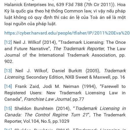
Halanick Enterprises Inc, 639 F3d 788 (7th Cir 2011)). Hoa
Kỳ là quốc gia theo hệ thống Common law, vì vậy nếu pháp
luật không có quy định thì các án lệ của Toà án sẽ là một
loại nguồn của pháp luật.
https://cyber.harvard.edu/people/tfisher/IP/2011%20Eva%20
[12]
Neil J. Wilkof (2014), “Trademark Licensing: The Once
and Future Narrative”,
The Trademark Reporter
, The Law
Journal of the International Trademark Association, pp.
902.
[13]
Neil J. Wilkof, Daniel Burkitt (2005),
Trademark
Licensing
, Secondary Edition, NXB Sweet & Maxwell, pp. 16
[14]
Frank Zaid, Jodi M. Neiman (1994), “Farewell to
Registered Users: New Trademark Licensing Law in
Canada”,
Franchise Law Journal
, pp.77
[15]
Sheldon Burshtein (2014), “
Trademark Licensing in
Canada: The Control Regime Turn 21
”, The Trademark
Reporter, Vol.104, No.5, pp.1029