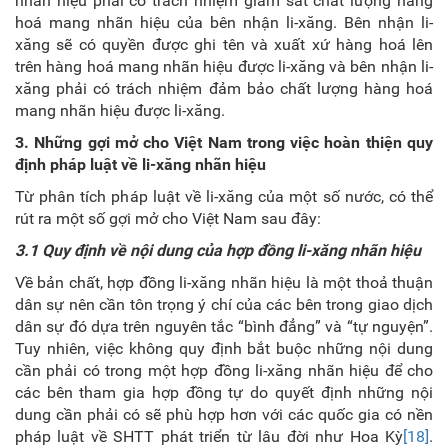
nhãn hiệu phải có trách nhiệm giám sát chất lượng hàng
hoá mang nhãn hiệu của bên nhận li-xăng. Bên nhận li-
xăng sẽ có quyền được ghi tên và xuất xứ hàng hoá lên
trên hàng hoá mang nhãn hiệu được li-xăng và bên nhận li-
xăng phải có trách nhiệm đảm bảo chất lượng hàng hoá
mang nhãn hiệu được li-xăng.
3. Những gợi mở cho Việt Nam trong việc hoàn thiện quy
định pháp luật về li-xăng nhãn hiệu
Từ phân tích pháp luật về li-xăng của một số nước, có thể
rút ra một số gợi mở cho Việt Nam sau đây:
3.1 Quy định về nội dung của hợp đồng li-xăng nhãn hiệu
Về bản chất, hợp đồng li-xăng nhãn hiệu là một thoả thuận
dân sự nên cần tôn trọng ý chí của các bên trong giao dịch
dân sự đó dựa trên nguyên tắc “bình đẳng” và “tự nguyện”.
Tuy nhiên, việc không quy định bắt buộc những nội dung
cần phải có trong một hợp đồng li-xăng nhãn hiệu để cho
các bên tham gia hợp đồng tự do quyết định những nội
dung cần phải có sẽ phù hợp hơn với các quốc gia có nền
pháp luật về SHTT phát triển từ lâu đời như Hoa Kỳ
[18]
.