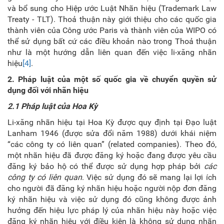
và bổ sung cho Hiệp ước Luật Nhãn hiệu (Trademark Law
Treaty - TLT). Thoả thuận này giới thiệu cho các quốc gia
thành viên của Công ước Paris và thành viên của WIPO có
thể sử dụng bất cứ các điều khoản nào trong Thoả thuận
như là một hướng dẫn liên quan đến việc li-xăng nhãn
hiệu
[4]
.
2. Pháp luật của một số quốc gia về chuyển quyền sử
dụng đối với nhãn hiệu
2.1 Pháp luật của Hoa Kỳ
Li-xăng nhãn hiệu tại Hoa Kỳ được quy định tại Đạo luật
Lanham 1946 (được sửa đổi năm 1988) dưới khái niệm
“các công ty có liên quan” (related companies). Theo đó,
một nhãn hiệu đã được đăng ký hoặc đang được yêu cầu
đăng ký bảo hộ có thể được sử dụng hợp pháp bởi
các
công ty có liên quan
. Việc sử dụng đó sẽ mang lại lợi ích
cho người đã đăng ký nhãn hiệu hoặc người nộp đơn đăng
ký nhãn hiệu và việc sử dụng đó cũng không được ảnh
hưởng đến hiệu lực pháp lý của nhãn hiệu này hoặc việc
đăng ký nhãn hiệu với điều kiện là không sử dụng nhãn