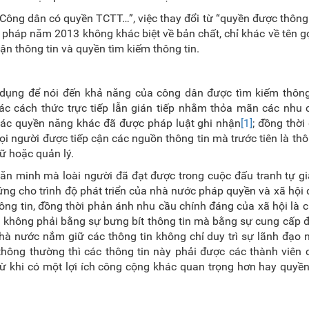
Công dân có quyền TCTT…”, việc thay đổi từ “quyền được thông 
háp năm 2013 không khác biệt về bản chất, chỉ khác về tên gọ
n thông tin và quyền tìm kiếm thông tin.
ụng để nói đến khả năng của công dân được tìm kiếm thông t
ác cách thức trực tiếp lẫn gián tiếp nhằm thỏa mãn các nhu 
các quyền năng khác đã được pháp luật ghi nhận
[1]
; đồng thời
 người được tiếp cận các nguồn thông tin mà trước tiên là thô
ữ hoặc quản lý.
n minh mà loài người đã đạt được trong cuộc đấu tranh tự gi
ng cho trình độ phát triển của nhà nước pháp quyền và xã hội 
hông tin, đồng thời phản ánh nhu cầu chính đáng của xã hội là 
 không phải bằng sự bưng bít thông tin mà bằng sự cung cấp 
hà nước nắm giữ các thông tin không chỉ duy trì sự lãnh đạo
thông thường thì các thông tin này phải được các thành viên
 khi có một lợi ích công cộng khác quan trọng hơn hay quyền