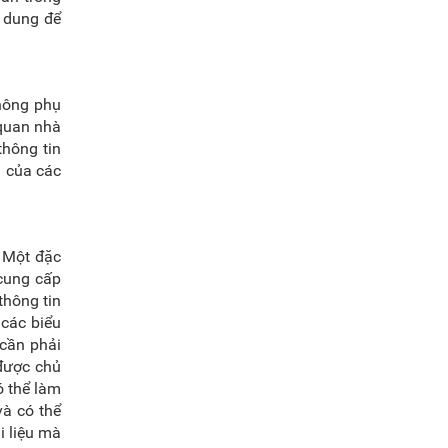
 dung để
hông phụ
 quan nhà
thông tin
g của các
. Một đặc
 cung cấp
thông tin
 các biểu
cần phải
được chủ
ó thể làm
và có thể
i liệu mà