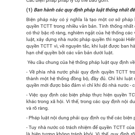
Các biện pháp pháp lý cụ thể bao gồm:
(1)
Ban hành các quy định pháp luật thống nhất để
Biện pháp này có ý nghĩa là tạo một cơ sở pháp 
quyền TCTT trong nhiều văn bản. Tính thống nhất 
có thứ bậc rõ ràng, nghiêm ngặt của hệ thống các
luật, xây dựng nhà nước pháp quyền thì ngoài Hiến
quyền TCTT vì, về nguyên tắc, khi luật được ban h
hạn chế quyền bởi các văn bản dưới luật.
Yêu cầu chung của hệ thống pháp luật quy định v
- Về phía nhà nước phải quy định quyền TCTT tr
thành một hệ thống đồng bộ, đầy đủ. Chỉ khi luậ
quyền mới được bảo đảm vì chỉ khi đó nhà nước - c
- Việc quy định các biện pháp thực hiện quyền TC
khác trong xã hội. Vì thế, trong các quy định nội
và rõ ràng.
- Pháp luật nội dung phải quy định cụ thể các biệ
- Tuy nhà nước có trách nhiệm để quyền TCTT của
là hiện tượng không tránh khỏi. Vì thế, quy định r