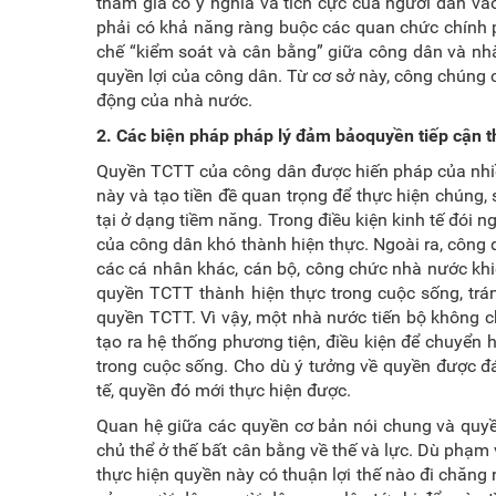
tham gia có ý nghĩa và tích cực của người dân và
phải có khả năng ràng buộc các quan chức chính 
chế “kiểm soát và cân bằng” giữa công dân và n
quyền lợi của công dân. Từ cơ sở này, công chúng
động của nhà nước.
2. C
ác biện pháp pháp lý đảm bảoquyền tiếp cận t
Quyền TCTT của công dân được hiến pháp của nhiều
này và tạo tiền đề quan trọng để thực hiện chúng
tại ở dạng tiềm năng. Trong điều kiện kinh tế đói 
của công dân khó thành hiện thực. Ngoài ra, công
các cá nhân khác, cán bộ, công chức nhà nước kh
quyền TCTT thành hiện thực trong cuộc sống, trá
quyền TCTT. Vì vậy, một nhà nước tiến bộ không c
tạo ra hệ thống phương tiện, điều kiện để chuyển
trong cuộc sống. Cho dù ý tưởng về quyền được đá
tế, quyền đó mới thực hiện được.
Quan hệ giữa các quyền cơ bản nói chung và quy
chủ thể ở thế bất cân bằng về thế và lực. Dù phạm
thực hiện quyền này có thuận lợi thế nào đi chăn