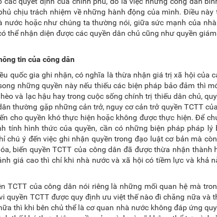
o các quyết định của chính phủ, đó là việc những công dân bì
phủ chịu trách nhiệm về những hành động của mình. Điều này 
hà nước hoặc như chúng ta thường nói, giữa sức mạnh của nhà
 có thể nhận diện được các quyền dân chủ cũng như quyền giám
hông tin của công dân
 quốc gia ghi nhận, có nghĩa là thừa nhận giá trị xã hội của 
, song những quyền này nếu thiếu các biện pháp bảo đảm thì mớ
nghèo và lạc hậu hay trong cuộc sống chính trị thiếu dân chủ, q
 dân thường gặp những cản trở, nguy cơ cản trở quyền TCTT củ
iến cho quyền khó thực hiện hoặc không được thực hiện. Để c
nh tính hình thức của quyền, cần có những biện pháp pháp lý
hỉ chú ý đến việc ghi nhận quyền trong đạo luật cơ bản mà còn
 hóa, biến quyền TCTT của công dân đã được thừa nhận thành 
nh giá cao thì chỉ khi nhà nước và xã hội có tiềm lực và khả 
ền TCTT của công dân nói riêng là những mối quan hệ mà tron
 vi quyền TCTT được quy định ưu việt thế nào đi chăng nữa và t
g nữa thì khi bên chủ thể là cơ quan nhà nước không đáp ứng q