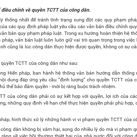
 điều chỉnh về
quyền TCTT
của công dân
.
lý thống nhất để tránh tình trạng xung đột các quy phạm phá
của các quy định pháp luật yêu cầu các văn bản điều chỉnh q
 văn bản quy phạm pháp luật. Trong xu hướng hoàn thiện hệ t
 pháp, văn bản luật luôn luôn giữ vai trò quan trọng trong việ
ành cũng là lúc công dân thực hiện được quyền, không có sự cả
ề quyền TCTT của công dân như sau:
ong Hiến pháp, ban hành hệ thống văn bản hướng dẫn thống n
t nội dung đáp ứng yêu cầu “định lượng” cho quyền TCTT của 
hủ thể bảo đảm quyền - mới bị ràng buộc trách nhiệm.
TT của công dân phải có sự kết hợp với quyền, lợi ích của cá
 dung, những quy định về hạn chế thực hiện quyền phải phù hợp,
n pháp, hình thức xử lý những hành vi vi phạm quyền TCTT của c
 công dân không bị xâm hại, song do nhiều lý do mà vi phạm 
õ ràng về việc bồi thường thiệt hại của nhà nước đối với công 