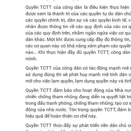
Quyền TCTT của công dân là điều kiện thực hiện
được xem là thành trì của các quyền tự do dân chủ
các quyền chính trị, dân sự và các quyền kinh tế
nhân được thông tin về các quy định của các cơ q
của các quy định trên, nhằm ngăn ngừa việc cơ q
dân khác. Một khi được cung cấp đầy đủ thông tin
các cơ quan này có khả năng xâm phạm các quyền lợ
nào... Khi thực hiện đầy đủ quyền TCTT, công dâ
mình
.
Quyền TCTT của công dân có tác động mạnh mẽ đế
sử dụng đúng thì sẽ phát huy mạnh mẽ tính dân ch
mỡ cho việc lạm quyền, lạm dụng quyền này và tình 
Quyền TCTT đảm bảo cho hoạt động của Nhà nước
chiến chống tham nhũng đang diễn ra quyết liệt t
trong đấu tranh phòng, chống tham nhũng, tạo cơ s
động của nhà nước. Tôn trọng quyền TCTT, đảm b
hiệu quả để hoàn thiện cơ chế này.
Quyền TCTT thúc đẩy sự phát triển nền dân chủ củ