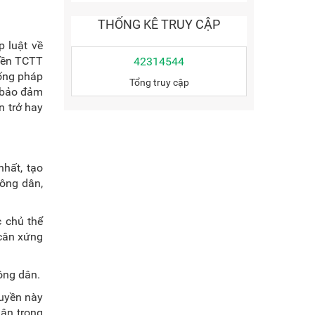
THỐNG KÊ TRUY CẬP
p luật về
uyền TCTT
42314544
hống pháp
Tổng truy cập
c bảo đảm
n trở hay
hất, tạo
công dân,
c chủ thể
 cân xứng
ông dân.
quyền này
dân trong