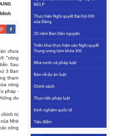
 DUNG
NCLP
 Minh
Thực hiện Nghị quyết Đại hội XIII
của Đảng
20 năm Ban Dân nguyện
Triển khai thực hiện các Nghị quyết
dân chưa
Trung ương tám khóa XIII
69: “công
Nhà nước và pháp luật
tiễn. Sau
thứ 3 Ban
Bàn về dự án luật
ống tham
của công
Chính sách
Tư pháp -
 những do
Thực tiễn pháp luật
Kinh nghiệm quốc tế
chính trị
h của Nhà
Tiêu điểm
 các công