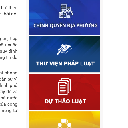
tin” theo
i bởi nội
in, tiếp
cầu cuộc
 quy định
ng tin do
ải phóng
dân sự vì
chính phủ
đầy đủ và
 nhà nước
 của cộng
 riêng tư