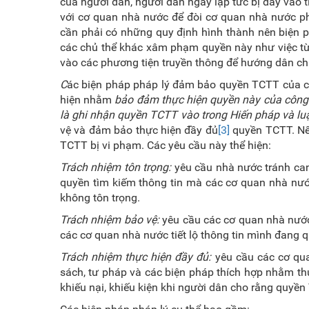
của người dân, người dân ngay lập tức bị đẩy vào 
với cơ quan nhà nước để đòi cơ quan nhà nước phả
cần phải có những quy định hình thành nên biện
các chủ thể khác xâm phạm quyền này như việc từn
vào các phương tiện truyền thông để hướng dân chú
C
ác biện pháp pháp lý đảm bảo quyền TCTT của c
hiện nhằm
bảo đảm thực hiện quyền này của công
là ghi nhận
q
uyền TCTT vào trong Hiến pháp và luậ
vệ và đảm bảo thực hiện đầy đủ
[3]
quyền TCTT. Nếu
TCTT bị vi phạm. Các yêu cầu này thể hiện:
Trách nhiệm tôn trọng:
yêu cầu nhà nước tránh can 
quyền tìm kiếm thông tin mà các cơ quan nhà nướ
không tôn trọng.
Trách nhiệm
bảo vệ:
yêu cầu các cơ quan nhà nước
các cơ quan nhà nước tiết lộ thông tin mình đang qu
Trách nhiệm thực hiện đầy đủ:
yêu cầu các cơ qua
sách, tư pháp và các biện pháp thích hợp nhằm th
khiếu nại, khiếu kiện khi người dân cho rằng quyề