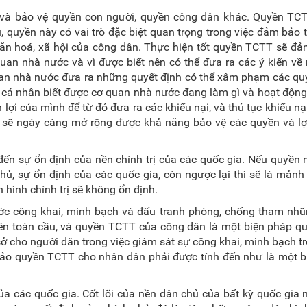
 và bảo vệ quyền con người, quyền công dân khác. Quyền TCT
, quyền này có vai trò đặc biệt quan trọng trong việc đảm bảo 
, văn hoá, xã hội của công dân. Thực hiện tốt quyền TCTT sẽ đ
uan nhà nước và vì được biết nên có thể đưa ra các ý kiến về
uan nhà nước đưa ra những quyết định có thể xâm phạm các qu
, cá nhân biết được cơ quan nhà nước đang làm gì và hoạt độn
i của mình để từ đó đưa ra các khiếu nại, và thủ tục khiếu nạ
n sẽ ngày càng mở rộng được khả năng bảo v
ệ các quyền và lợ
n sự ổn định của nền chính trị của các quốc gia. Nếu quyền 
ủ, sự ổn định của các quốc gia, còn ngược lại thì sẽ là mản
hình chính trị sẽ không ổn định.
 công khai, minh bạch và đấu tranh phòng, chống tham nhũ
rên toàn cầu, và quyền TCTT của công dân là một biện pháp q
ở cho người dân trong việc giám sát sự công khai, minh bạch t
ảo quyền TCTT cho nhân dân phải được tính đến như là một b
a các quốc gia. Cốt lõi của nền dân chủ của bất kỳ quốc gia 