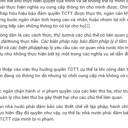
tình thế khó thực hiện quyền của mình và sẽ không thể tự mình 
i thực hiện nghĩa vụ cung cấp thông tin cho mình được. Chín
 pháp hữu hiệu bảo đảm quyền TCTT được thực thi, ngăn cản k
g bước ngăn chặn tình trạng các cá nhân, hoặc nhóm lợi ích 
ng tiếp cận những thông tin có lợi cho họ
[2]
.
ông dân là các cách thức,
thủ tục
mà các chủ thể có liên quan 
 dân
trong thực tiễn
.
Các biện pháp này bảo đảm pháp lý ở tầm 
t và các biện pháp
pháp lý yêu cầu các cơ quan nhà nước tôn t
 như không thực hiện bất kỳ một trong các nghĩa vụ sẽ dẫn 
thiệp vào việc thụ hưởng quyền TCTT, cụ thể là khi công dân 
c đang có thông tin đó nhưng từ chối cung cấp mà không có c
 ngăn chặn hành vi vi phạm quyền của các bên thứ ba, như tr
ản lý cho bên thứ ba gây thiệt hại cho các chủ thể liên quan.
n nhà nước phải đảm bảo các thiết chế về lập pháp, hành chí
ực hiện đầy đủ quyền như vậy, cụ thể là: nhà nước phải đảm b
n TCTT của mình bị vi phạm.