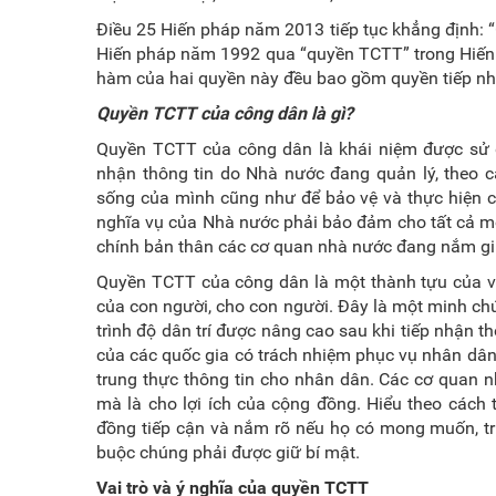
Điều 25 Hiến pháp năm 2013 tiếp tục khẳng định: “
Hiến pháp năm 1992 qua “quyền TCTT” trong Hiến p
hàm của hai quyền này đều bao gồm quyền tiếp nhậ
Quyền TCTT của công dân là gì?
Quyền TCTT của công dân là khái niệm được sử d
nhận thông tin do Nhà nước đang quản lý, theo c
sống của mình cũng như để bảo vệ và thực hiện 
nghĩa vụ của Nhà nước phải bảo đảm cho tất cả mọi
chính bản thân các cơ quan nhà nước đang nắm gi
Quyền TCTT của công dân là một thành tựu của vă
của con người, cho con người. Đây là một minh chứ
trình độ dân trí được nâng cao sau khi tiếp nhận t
của các quốc gia có trách nhiệm phục vụ nhân dân
trung thực thông tin cho nhân dân. Các cơ quan n
mà là cho lợi ích của cộng đồng. Hiểu theo cách 
đồng tiếp cận và nắm rõ nếu họ có mong muốn, trừ
buộc chúng phải được giữ bí mật.
Vai trò và ý nghĩa của quyền TCTT