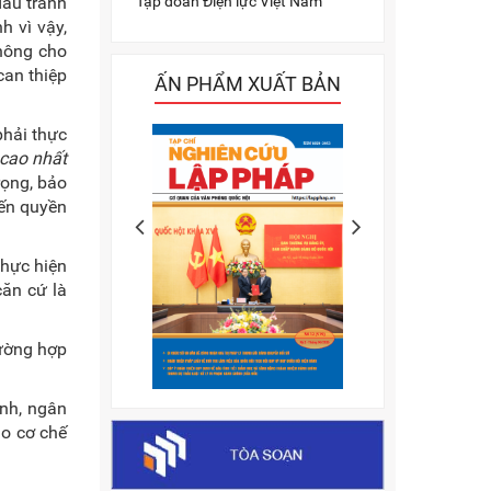
Tập đoàn Điện lực Việt Nam
đấu tranh
h vì vậy,
hông cho
can thiệp
ẤN PHẨM XUẤT BẢN
phải thực
cao nhất
rọng, bảo
đến quyền
thực hiện
ăn cứ là
ường hợp
nh, ngân
ảo cơ chế