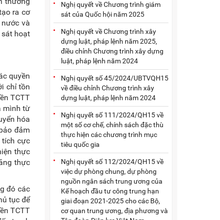
nh thường
Nghị quyết về Chương trình giám
tạo ra cơ
sát của Quốc hội năm 2025
 nước và
Nghị quyết về Chương trình xây
 sát hoạt
dựng luật, pháp lệnh năm 2025,
điều chỉnh Chương trình xây dựng
luật, pháp lệnh năm 2024
các quyền
Nghị quyết số 45/2024/UBTVQH15
i chỉ tồn
về điều chỉnh Chương trình xây
uyền TCTT
dựng luật, pháp lệnh năm 2024
a mình từ
Nghị quyết số 111/2024/QH15 về
huyển hóa
một số cơ chế, chính sách đặc thù
 bảo đảm
thực hiện các chương trình mục
 tích cực
tiêu quốc gia
hiện thực
Nghị quyết số 112/2024/QH15 về
năng thực
việc dự phòng chung, dự phòng
nguồn ngân sách trung ương của
g đó các
Kế hoạch đầu tư công trung hạn
hủ tục để
giai đoạn 2021-2025 cho các Bộ,
uyền TCTT
cơ quan trung ương, địa phương và