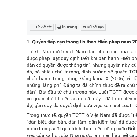
In trang
Từ viết tắt
Gửi tới bạn
1. Quyền tiếp cận thông tin theo Hiến pháp năm 2
Từ khi Nhà nước Việt Nam dân chủ cộng hòa ra đ
được pháp luật quy định.Đến khi ban hành Hiến ph
dân có quyền được thông tin”, nhưng quyền này cũn
đó, có nhiều chủ trương, định hướng về quyền TC
chấp hành Trung ương Đảng khóa X (2006) về t
nhũng, lãng phí, Đảng ta đã chính thức đề ra c
dân”. Bắt đầu từ chủ trương này, Luật TCTT được 
cơ quan chủ trì biên soạn luật này - đã thực hiện
dự, gần đây đã quyết định đưa việc xem xét Luật 
Trong thực tế, quyền TCTT ở Việt Nam đã được “ti
“dân biết, dân bàn, dân làm, dân kiểm tra” đã đư
nước trong suốt quá trình thực hiện công cuộc Đổi
việc của xã hội, của Nhà nước, làm nên hầu hết các 