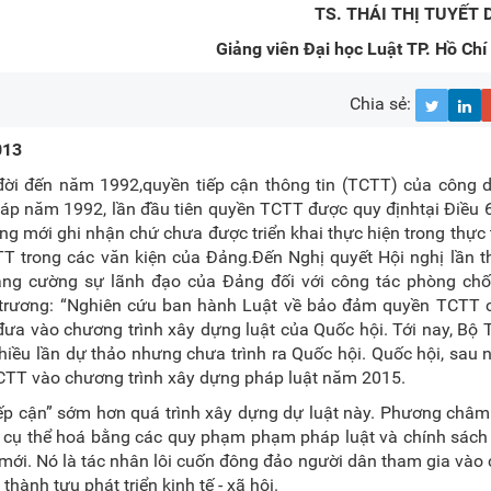
TS. THÁI THỊ TUYẾT
Giảng viên Đại học Luật TP. Hồ Chí
Chia sẻ:
013
ời đến năm 1992,quyền tiếp cận thông tin (TCTT) của công 
áp năm 1992, lần đầu tiên quyền TCTT được quy địnhtại Điều 
g mới ghi nhận chứ chưa được triển khai thực hiện trong thực 
TT trong các văn kiện của Đảng.Đến Nghị quyết Hội nghị lần 
ăng cường sự lãnh đạo của Đảng đối với công tác phòng ch
hủ trương: “Nghiên cứu ban hành Luật về bảo đảm quyền TCTT 
đưa vào chương trình xây dựng luật của Quốc hội. Tới nay, Bộ 
 nhiều lần dự thảo nhưng chưa trình ra Quốc hội. Quốc hội, sau
TCTT vào chương trình xây dựng pháp luật năm 2015.
ếp cận” sớm hơn quá trình xây dựng dự luật này. Phương châm 
ợc cụ thể hoá bằng các quy phạm phạm pháp luật và chính sác
 mới. Nó là tác nhân lôi cuốn đông đảo người dân tham gia vào
thành tựu phát triển kinh tế - xã hội.