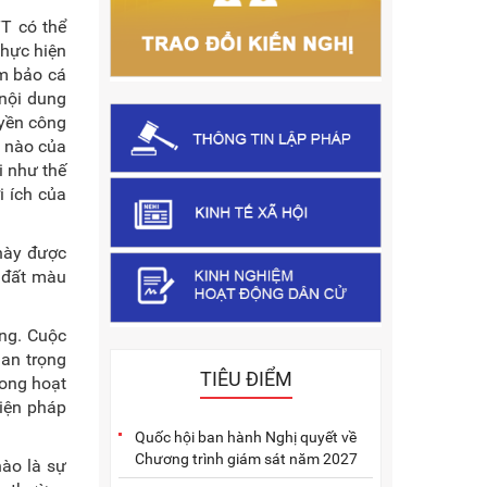
T có thể
thực hiện
ảm bảo cá
 nội dung
yền công
g nào của
i như thế
i ích của
này được
h đất màu
ng. Cuộc
uan trọng
TIÊU ĐIỂM
rong hoạt
iện pháp
Quốc hội ban hành Nghị quyết về
Chương trình giám sát năm 2027
nào là sự