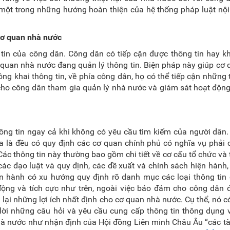
một trong những hướng hoàn thiện của hệ thống pháp luật nội
 cơ quan nhà nước
tin của công dân. Công dân có tiếp cận được thông tin hay k
 quan nhà nước đang quản lý thông tin. Biện pháp này giúp cơ
ng khai thông tin, về phía công dân, họ có thể tiếp cận những 
i cho công dân tham gia quản lý nhà nước và giám sát hoạt độn
hông tin ngay cả khi không có yêu cầu tìm kiếm của người dân
a là đều có quy định các cơ quan chính phủ có nghĩa vụ phải
Các thông tin này thường bao gồm chi tiết về cơ cấu tổ chức và 
ác đạo luật và quy định, các đề xuất và chính sách hiện hành,
n hành có xu hướng quy định rõ danh mục các loại thông tin 
động và tích cực như trên, ngoài việc bảo đảm cho công dân 
 lại những lợi ích nhất định cho cơ quan nhà nước. Cụ thể, nó c
 lời những câu hỏi và yêu cầu cung cấp thông tin thông dụng 
 nhà nước như nhận định của Hội đồng Liên minh Châu Âu “các tà