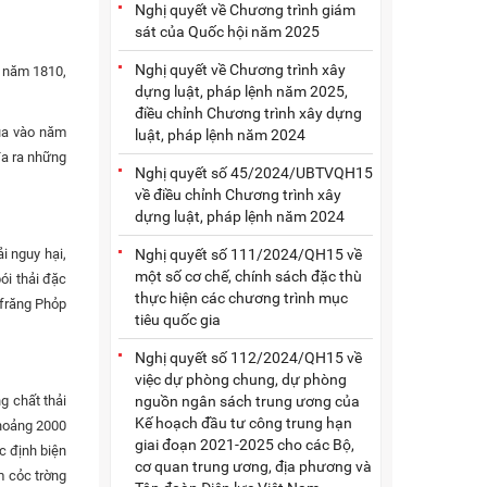
Nghị quyết về Chương trình giám
sát của Quốc hội năm 2025
Nghị quyết về Chương trình xây
ý năm 1810,
dựng luật, pháp lệnh năm 2025,
điều chỉnh Chương trình xây dựng
qua vào năm
luật, pháp lệnh năm 2024
đa ra những
Nghị quyết số 45/2024/UBTVQH15
về điều chỉnh Chương trình xây
dựng luật, pháp lệnh năm 2024
Nghị quyết số 111/2024/QH15 về
i nguy hại,
một số cơ chế, chính sách đặc thù
ói thải đặc
thực hiện các chương trình mục
 frăng Phỏp
tiêu quốc gia
Nghị quyết số 112/2024/QH15 về
việc dự phòng chung, dự phòng
nguồn ngân sách trung ương của
g chất thải
Kế hoạch đầu tư công trung hạn
khoảng 2000
giai đoạn 2021-2025 cho các Bộ,
c định biện
cơ quan trung ương, địa phương và
m cỏc trờng