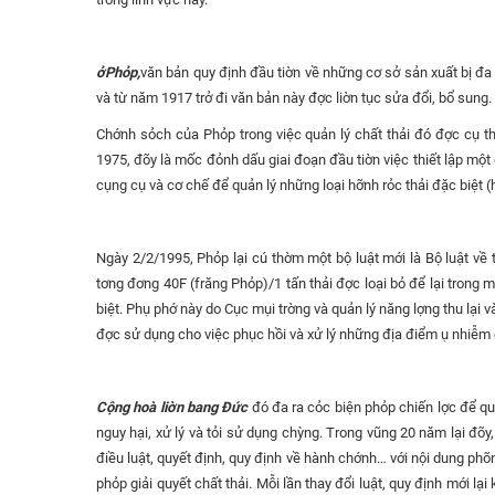
ởPhỏp,
văn bản quy định đầu tiờn về những cơ sở sản xuất bị đ
và từ năm 1917 trở đi văn bản này đợc liờn tục sửa đổi, bổ sung.
Chớnh sỏch của Phỏp trong việc quản lý chất thải đó đợc cụ t
1975, đõy là mốc đỏnh dấu giai đoạn đầu tiờn việc thiết lập một 
cụng cụ và cơ chế để quản lý những loại hỡnh rỏc thải đặc biệt (h
Ngày 2/2/1995, Phỏp lại cú thờm một bộ luật mới là Bộ luật về t
tơng đơng 40F (frăng Phỏp)/1 tấn thải đợc loại bỏ để lại trong m
biệt. Phụ phớ này do Cục mụi trờng và quản lý năng lợng thu lại 
đợc sử dụng cho việc phục hồi và xử lý những địa điểm ụ nhiễm 
Cộng hoà liờn bang Đức
đó đa ra cỏc biện phỏp chiến lợc để qu
nguy hại, xử lý và tỏi sử dụng chỳng. Trong vũng 20 năm lại đõ
điều luật, quyết định, quy định về hành chớnh… với nội dung phõn
phỏp giải quyết chất thải. Mỗi lần thay đổi luật, quy định mới l