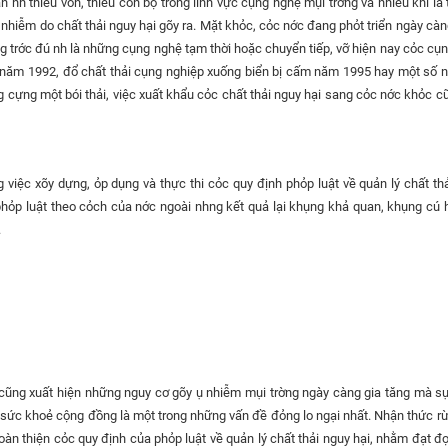
nh thiếu vốn, thiếu cỏn bộ trong lĩnh vực cụng nghệ mụi trờng và nhiều khi là 
ụ nhiễm do chất thải nguy hại gõy ra. Mặt khỏc, cỏc nớc đang phỏt triển ngày cà
 trớc đú nh là những cụng nghệ tạm thời hoặc chuyển tiếp, vỡ hiện nay cỏc cụ
uối năm 1992, đổ chất thải cụng nghiệp xuống biển bị cấm năm 1995 hay một số
ong cựng một bói thải, việc xuất khẩu cỏc chất thải nguy hại sang cỏc nớc khỏc c
việc xõy dựng, ỏp dụng và thực thi cỏc quy định phỏp luật về quản lý chất thả
hỏp luật theo cỏch của nớc ngoài nhng kết quả lại khụng khả quan, khụng cú 
.
, cũng xuất hiện những nguy cơ gõy ụ nhiễm mụi trờng ngày càng gia tăng mà s
n sức khoẻ cộng đồng là một trong những vấn đề đỏng lo ngại nhất. Nhận thức rừ
àn thiện cỏc quy định của phỏp luật về quản lý chất thải nguy hại, nhằm đạt đ