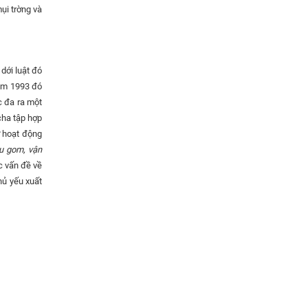
ụi trờng và
dới luật đó
năm 1993 đó
c đa ra một
cha tập hợp
ỡ hoạt động
hu gom, vận
c vấn đề về
hủ yếu xuất