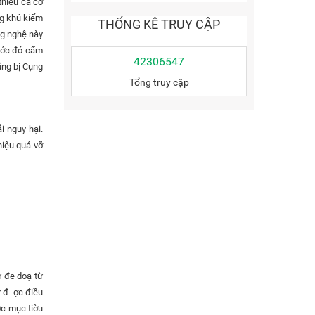
thiếu cả cơ
ng khú kiếm
THỐNG KÊ TRUY CẬP
ng nghệ này
 nớc đó cấm
42306547
ũng bị Cụng
Tổng truy cập
i nguy hại.
hiệu quả vỡ
ự đe doạ từ
 đ- ợc điều
ợc mục tiờu