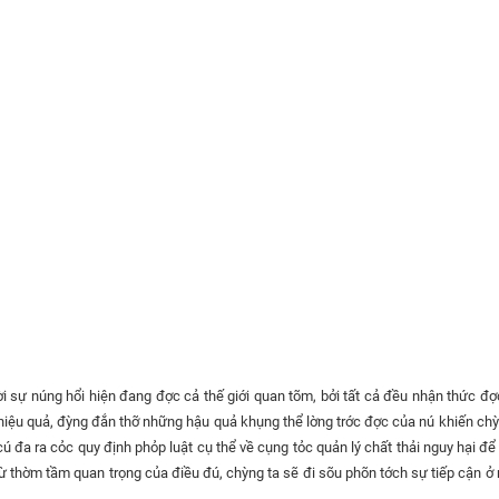
hời sự núng hổi hiện đang đợc cả thế giới quan tõm, bởi tất cả đều nhận thức đợ
hiệu quả, đỳng đắn thỡ những hậu quả khụng thể lờng trớc đợc của nú khiến chỳ
ú đa ra cỏc quy định phỏp luật cụ thể về cụng tỏc quản lý chất thải nguy hại đ
u rừ thờm tầm quan trọng của điều đú, chỳng ta sẽ đi sõu phõn tớch sự tiếp cận ở