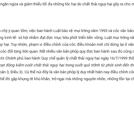
 ngăn ngừa và giảm thiểu tối đa những tỏc hại do chất thải nguy hại gõy ra cho m
chỳ ý quan tõm, việc ban hành Luật bảo vệ mụi trờng năm 1993 và cỏc văn bản 
ng kinh tế- xó hội nhằm đạt đợc mục tiờu phỏt triển bền vững. Luật mụi trờng 
y hại. Tuy nhiờn, phạm vi điều chỉnh của cỏc điều khoản mới chỉ dừng lại ở việ
 cỏc đối tợng liờn quan. Rất nhiều văn bản phỏp quy đợc ban hành sau đú cũng 
 khi Chớnh phủ ban hành Quy chế quản lý chất thải nguy hại ngày 16/7/1999 th
oạt động kiểm soỏt chất thải nguy hại trong suốt quỏ trỡnh từ phỏt sinh đến t
oản 3, Điều 3). Cú thể núi đõy là văn bản phỏp lý duy nhất hiện nay điều chỉnh cỏ
 chế đó gặp khụng ớt khú khăn, trở ngại mà những nguyờn nhõn, những tồn tại c