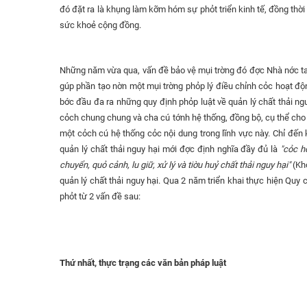
đó đặt ra là khụng làm kỡm hóm sự phỏt triển kinh tế, đồng thời
sức khoẻ cộng đồng.
Những năm vừa qua, vấn đề bảo vệ mụi trờng đó đợc Nhà nớc ta 
gúp phần tạo nờn một mụi trờng phỏp lý điều chỉnh cỏc hoạt độ
bớc đầu đa ra những quy định phỏp luật về quản lý chất thải ngu
cỏch chung chung và cha cú tớnh hệ thống, đồng bộ, cụ thể cho
một cỏch cú hệ thống cỏc nội dung trong lĩnh vực này. Chỉ đến
quản lý chất thải nguy hại mới đợc định nghĩa đầy đủ là
"cỏc h
chuyển, quỏ cảnh, lu giữ, xử lý và tiờu huỷ chất thải nguy hại"
(Kh
quản lý chất thải nguy hại. Qua 2 năm triển khai thực hiện Quy
phỏt từ 2 vấn đề sau:
Thứ nhất, thực trạng các văn bản pháp luật