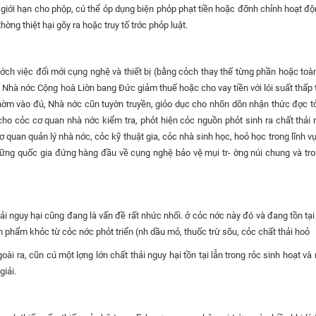
 giới hạn cho phộp, cú thể ỏp dụng biện phỏp phạt tiền hoặc đỡnh chỉnh hoạt đ
ờng thiệt hại gõy ra hoặc truy tố trớc phỏp luật.
ch việc đổi mới cụng nghệ và thiết bị (bằng cỏch thay thế từng phần hoặc to
. Nhà nớc Cộng hoà Liờn bang Đức giảm thuế hoặc cho vay tiền với lói suất thấp 
 Thờm vào đú, Nhà nớc cũn tuyờn truyền, giỏo dục cho nhõn dõn nhận thức đợc t
cho cỏc cơ quan nhà nớc kiểm tra, phỏt hiện cỏc nguồn phỏt sinh ra chất thải 
 quan quản lý nhà nớc, cỏc kỹ thuật gia, cỏc nhà sinh học, hoỏ học trong lĩnh vự
ững quốc gia đứng hàng đầu về cụng nghệ bảo vệ mụi tr- ờng núi chung và tro
ải nguy hại cũng đang là vấn đề rất nhức nhối. ở cỏc nớc này đó và đang tồn tại
 phẩm khỏc từ cỏc nớc phỏt triển (nh dầu mỏ, thuốc trừ sõu, cỏc chất thải hoỏ
ài ra, cũn cú một lợng lớn chất thải nguy hại tồn tại lẫn trong rỏc sinh hoạt và
giải.