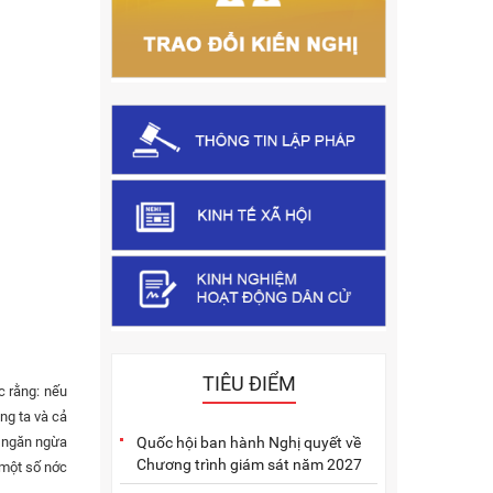
TIÊU ĐIỂM
c rằng: nếu
ng ta và cả
Quốc hội ban hành Nghị quyết về
ể ngăn ngừa
Chương trình giám sát năm 2027
 một số nớc