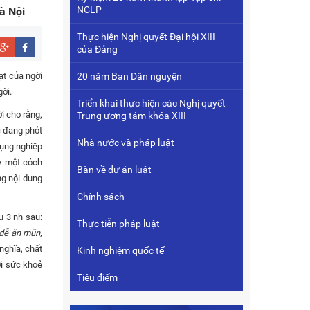
NCLP
à Nội
Thực hiện Nghị quyết Đại hội XIII
của Đảng
ạt của ngời
20 năm Ban Dân nguyện
gời.
Triển khai thực hiện các Nghị quyết
i cho rằng,
Trung ương tám khóa XIII
c đang phỏt
Nhà nước và pháp luật
 cụng nghiệp
ay một cỏch
Bàn về dự án luật
ng nội dung
Chính sách
u 3 nh sau:
Thực tiễn pháp luật
 dễ ăn mũn,
nghĩa, chất
Kinh nghiệm quốc tế
ới sức khoẻ
Tiêu điểm