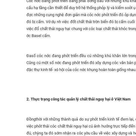
Cỏc nớc đang phỏt triển đang phải đơng đầu với những khú khăn 
cấu hạ tầng cần thiết để duy trỡ hệ thống phỏp lý và kiểm soỏt 
đợc những cụng nghệ đơn giản mà cỏc nớc phỏt triển đó ỏp dụng
đó bị cấm. Vớ dụ nh việc đốt chất thải trờn biển đó bị cấm c
việc đổ chất thải nguy hại chung với cỏc loại chất thải khỏc tr
ớc Basel cấm.
Đasố cỏc nớc đang phỏt triển đều cú những khú khăn lớn trong 
Cũng cú một số nớc đang phỏt triển đó xõy dựng cỏc văn bản p
đặc thự kinh tế- xó hội của cỏc nớc khụng hoàn toàn giống nhau
2. Thực trạng công tác quản lý chất thải nguy hại ở Việt Nam
Đồngthời với những thành quả do sự phỏt triển kinh tế đem lại
việc phỏt thải cỏc chất thải nguy hại cú ảnh hưởng trực tiếp đế
đú, chỳng ta đó sớm nhận ra cỏc yờu cầu về việc xõy dựng và ho