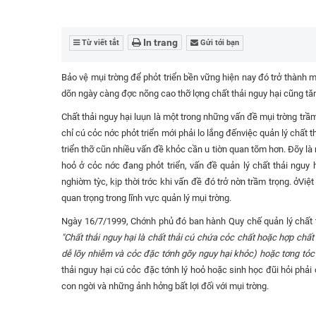
In trang
Từ viết tắt
Gửi tới bạn
Bảo vệ mụi trờng để phỏt triển bền vững hiện nay đó trở thành m
dõn ngày càng đợc nõng cao thỡ lợng chất thải nguy hại cũng t
Chất thải nguy hại luụn là một trong những vấn đề mụi trờng trầ
chỉ cú cỏc nớc phỏt triển mới phải lo lắng đếnviệc quản lý chất 
triển thỡ cũn nhiều vấn đề khỏc cần u tiờn quan tõm hơn. Đõy là m
hoỏ ở cỏc nớc đang phỏt triển, vấn đề quản lý chất thải nguy 
nghiờm tỳc, kịp thời trớc khi vấn đề đó trở nờn trầm trọng. ởViệ
quan trọng trong lĩnh vực quản lý mụi trờng.
Ngày 16/7/1999, Chớnh phủ đó ban hành Quy chế quản lý chất th
"Chất thải nguy hại là chất thải cú chứa cỏc chất hoặc hợp chất
dễ lõy nhiễm và cỏc đặc tớnh gõy nguy hại khỏc) hoặc tơng tỏc 
thải nguy hại cú cỏc đặc tớnh lý hoỏ hoặc sinh học đũi hỏi phải
con ngời và những ảnh hởng bất lợi đối với mụi trờng.