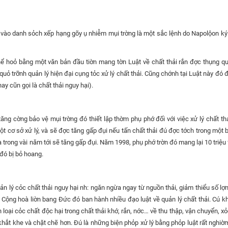
a vào danh sỏch xếp hạng gõy ụ nhiễm mụi trờng là một sắc lệnh do Napolộon k
hể hoỏ bằng một văn bản đầu tiờn mang tờn Luật về chất thải rắn đợc thụng 
quỏ trỡnh quản lý hiện đại cụng tỏc xử lý chất thải. Cũng chớnh tại Luật này đó 
ay cũn gọi là chất thải nguy hại).
ăng cờng bảo vệ mụi trờng đó thiết lập thờm phụ phớ đối với việc xử lý chất thả
ột cơ sở xử lý, và sẽ đợc tăng gấp đụi nếu tấn chất thải đú đợc tớch trong một b
và trong vài năm tới sẽ tăng gấp đụi. Năm 1998, phụ phớ trờn đó mang lại 10 triệu
đó bị bỏ hoang.
ản lý cỏc chất thải nguy hại nh: ngăn ngừa ngay từ nguồn thải, giảm thiểu số lợn
y, Cộng hoà liờn bang Đức đó ban hành nhiều đạo luật về quản lý chất thải. Cú 
 loại cỏc chất độc hại trong chất thải khớ, rắn, nớc… về thu thập, vận chuyển, xỏ
ại khắt khe và chặt chẽ hơn. Đú là những biện phỏp xử lý bằng phỏp luật rất nghiờ