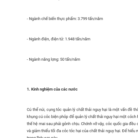
- Ngành chế biến thực phẩm: 3.799 tấn/năm
- Ngành điện, điện tử: 1.948 tấn/năm
- Ngành năng lợng: 50 tấn/năm
1. Kinh nghiệm của các nước
Cú thể núi, cụng tỏc quản lý chất thải nguy hại là một vấn đề t
khụng cú cỏc biện phỏp để quản lý chất thải nguy hại một cỏch 
thế hệ mai sau phải gỏnh chịu. Chớnh vỡ vậy, cỏc quốc gia đều c
và giảm thiểu tối đa cỏc tỏc hại của chất thải nguy hại. Để hiể
trong lĩnh vực này.