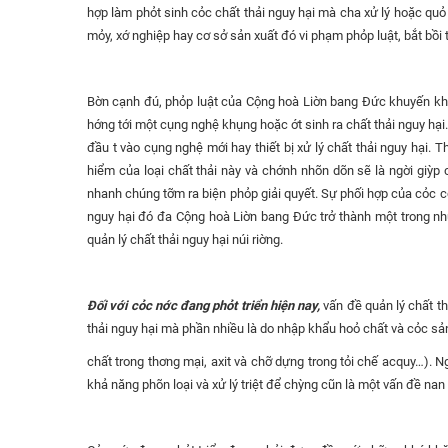
hợp làm phỏt sinh cỏc chất thải nguy hại mà cha xử lý hoặc quỏ
mỏy, xớ nghiệp hay cơ sở sản xuất đó vi phạm phỏp luật, bắt bồi th
Bờn cạnh đú, phỏp luật của Cộng hoà Liờn bang Đức khuyến khớ
hớng tới một cụng nghệ khụng hoặc ớt sinh ra chất thải nguy hại
đầu t vào cụng nghệ mới hay thiết bị xử lý chất thải nguy hại.
hiểm của loại chất thải này và chớnh nhõn dõn sẽ là ngời giỳp 
nhanh chúng tỡm ra biện phỏp giải quyết. Sự phối hợp của cỏc cơ
nguy hại đó đa Cộng hoà Liờn bang Đức trở thành một trong nh
quản lý chất thải nguy hại núi riờng.
Đối với cỏc nớc đang phỏt triển hiện nay,
vấn đề quản lý chất th
thải nguy hại mà phần nhiều là do nhập khẩu hoỏ chất và cỏc sản
chất trong thơng mại, axit và chỡ dựng trong tỏi chế acquy…). Ngo
khả năng phõn loại và xử lý triệt để chỳng cũn là một vấn đề nan 