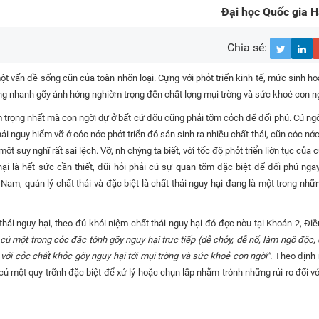
Đại học Quốc gia H
Chia sẻ:
ột vấn đề sống cũn của toàn nhõn loại. Cựng với phỏt triển kinh tế, mức sinh ho
ăng nhanh gõy ảnh hởng nghiờm trọng đến chất lợng mụi trờng và sức khoẻ con n
m trọng nhất mà con ngời dự ở bất cứ đõu cũng phải tỡm cỏch để đối phú. Cú ngờ
thải nguy hiểm vỡ ở cỏc nớc phỏt triển đó sản sinh ra nhiều chất thải, cũn cỏc nớ
ột suy nghĩ rất sai lệch. Vỡ, nh chỳng ta biết, với tốc độ phỏt triển liờn tục của
hại là hết sức cần thiết, đũi hỏi phải cú sự quan tõm đặc biệt để đối phú ng
t Nam, quản lý chất thải và đặc biệt là chất thải nguy hại đang là một trong nhữ
ải nguy hại, theo đú khỏi niệm chất thải nguy hại đó đợc nờu tại Khoản 2, Điề
 cú một trong cỏc đặc tớnh gõy nguy hại trực tiếp (dễ chỏy, dễ nổ, làm ngộ độc,
với cỏc chất khỏc gõy nguy hại tới mụi trờng và sức khoẻ con ngời".
Theo định 
 cú một quy trỡnh đặc biệt để xử lý hoặc chụn lấp nhằm trỏnh những rủi ro đối v