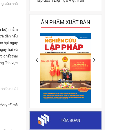
Tập đoàn Điện lực Việt Nam
ộng của nhà
ẤN PHẨM XUẤT BẢN
àn bộ) nhằm
trả dần nếu
ỏc hại nguy
nguy hại và
c chất thải
ng lĩnh vực
 nhiều chất
 rỏc y tế mà