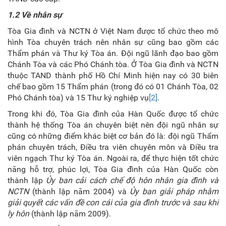
1.2 Về nhân sự
Tòa Gia đình và NCTN ở Việt Nam được tổ chức theo mô
hình Tòa chuyên trách nên nhân sự cũng bao gồm các
Thẩm phán và Thư ký Tòa án. Đội ngũ lãnh đạo bao gồm
Chánh Tòa và các Phó Chánh tòa. Ở Tòa Gia đình và NCTN
thuộc TAND thành phố Hồ Chí Minh hiện nay có 30 biên
chế bao gồm 15 Thẩm phán (trong đó có 01 Chánh Tòa, 02
Phó Chánh tòa) và 15 Thư ký nghiệp vụ
[2]
.
Trong khi đó, Tòa Gia đình của Hàn Quốc được tổ chức
thành hệ thống Tòa án chuyên biệt nên đội ngũ nhân sự
cũng có những điểm khác biệt cơ bản đó là: đội ngũ Thẩm
phán chuyên trách, Điều tra viên chuyên môn và Điều tra
viên ngạch Thư ký Tòa án. Ngoài ra, để thực hiện tốt chức
năng hỗ trợ, phúc lợi, Tòa Gia đình của Hàn Quốc còn
thành lập
Ủy
ban cải cách chế độ hôn nhân gia đình và
NCTN
(thành lập năm 2004) và
Ủy
ban giải pháp nhằm
giải quyết các vấn đề con cái của gia đình trước và sau khi
ly hôn
(thành lập năm 2009).