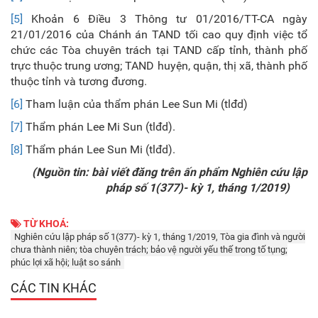
[5]
Khoản 6 Điều 3 Thông tư 01/2016/TT-CA ngày
21/01/2016 của Chánh án TAND tối cao quy định việc tổ
chức các Tòa chuyên trách tại TAND cấp tỉnh, thành phố
trực thuộc trung ương; TAND huyện, quận, thị xã, thành phố
thuộc tỉnh và tương đương.
[6]
Tham luận của thẩm phán Lee Sun Mi (tlđd)
[7]
Thẩm phán Lee Mi Sun (tlđd).
[8]
Thẩm phán Lee Sun Mi (tlđd).
(Nguồn tin: bài viết đăng trên ấn phẩm Nghiên cứu lập
pháp số 1(377)- kỳ 1, tháng 1/2019)
TỪ KHOÁ:
Nghiên cứu lập pháp số 1(377)- kỳ 1, tháng 1/2019, Tòa gia đình và người
chưa thành niên; tòa chuyên trách; bảo vệ người yếu thế trong tố tụng;
phúc lợi xã hội; luật so sánh
CÁC TIN KHÁC