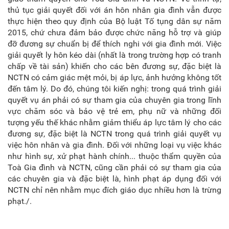
thủ tục giải quyết đối với án hôn nhân gia đình vẫn được
thực hiện theo quy định của Bộ luật Tố tụng dân sự năm
2015, chứ chưa đảm bảo được chức năng hỗ trợ và giúp
đỡ đương sự chuẩn bị để thích nghi với gia đình mới. Việc
giải quyết ly hôn kéo dài (nhất là trong trường hợp có tranh
chấp về tài sản) khiến cho các bên đương sự, đặc biệt là
NCTN có cảm giác mệt mỏi, bị áp lực, ảnh hưởng không tốt
đến tâm lý. Do đó, chúng tôi kiến nghị: trong quá trình giải
quyết vụ án phải có sự tham gia của chuyên gia trong lĩnh
vực chăm sóc và bảo vệ trẻ em, phụ nữ và những đối
tượng yếu thế khác nhằm giảm thiểu áp lực tâm lý cho các
đương sự, đặc biệt là NCTN trong quá trình giải quyết vụ
việc hôn nhân và gia đình. Đối với những loại vụ việc khác
như hình sự, xử phạt hành chính... thuộc thẩm quyền của
Toà Gia đình và NCTN, cũng cần phải có sự tham gia của
các chuyên gia và đặc biệt là, hình phạt áp dụng đối với
NCTN chỉ nên nhằm mục đích giáo dục nhiều hơn là trừng
phạt./.