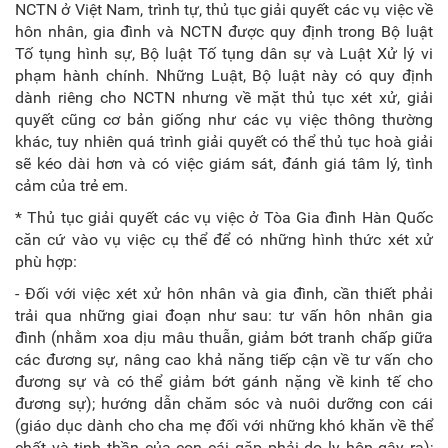
NCTN ở Việt Nam, trình tự, thủ tục giải quyết các vụ việc về
hôn nhân, gia đình và NCTN được quy định trong Bộ luật
Tố tụng hình sự, Bộ luật Tố tụng dân sự và Luật Xử lý vi
phạm hành chính. Những Luật, Bộ luật này có quy định
dành riêng cho NCTN nhưng về mặt thủ tục xét xử, giải
quyết cũng cơ bản giống như các vụ việc thông thường
khác, tuy nhiên quá trình giải quyết có thể thủ tục hoà giải
sẽ kéo dài hơn và có việc giám sát, đánh giá tâm lý, tình
cảm của trẻ em.
* Thủ tục giải quyết các vụ việc ở Tòa Gia đình Hàn Quốc
căn cứ vào vụ việc cụ thể để có những hình thức xét xử
phù hợp:
- Đối với việc xét xử hôn nhân và gia đình, cần thiết phải
trải qua những giai đoạn như sau: tư vấn hôn nhân gia
đình (nhằm xoa dịu mâu thuẫn, giảm bớt tranh chấp giữa
các đương sự, nâng cao khả năng tiếp cận về tư vấn cho
đương sự và có thể giảm bớt gánh nặng về kinh tế cho
đương sự); hướng dẫn chăm sóc và nuôi dưỡng con cái
(giáo dục dành cho cha mẹ đối với những khó khăn về thể
chất và tinh thần của con cái gặp phải do ly hôn gây ra);