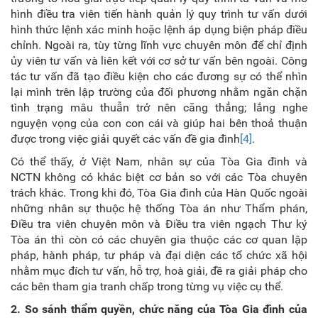
hình điều tra viên tiến hành quản lý quy trình tư vấn dưới
hình thức lệnh xác minh hoặc lệnh áp dụng biện pháp điều
chỉnh. Ngoài ra, tùy từng lĩnh vực chuyên môn để chỉ định
ủy viên tư vấn và liên kết với cơ sở tư vấn bên ngoài. Công
tác tư vấn đã tạo điều kiện cho các đương sự có thể nhìn
lại mình trên lập trường của đối phương nhằm ngăn chặn
tình trạng mâu thuẫn trở nên căng thẳng; lắng nghe
nguyện vọng của con con cái và giúp hai bên thoả thuận
được trong việc giải quyết các vấn đề gia đình
[4]
.
Có thể thấy, ở Việt Nam, nhân sự của Tòa Gia đình và
NCTN không có khác biệt cơ bản so với các Tòa chuyên
trách khác. Trong khi đó, Tòa Gia đình của Hàn Quốc ngoài
những nhân sự thuộc hệ thống Tòa án như Thẩm phán,
Điều tra viên chuyên môn và Điều tra viên ngạch Thư ký
Tòa án thì còn có các chuyên gia thuộc các cơ quan lập
pháp, hành pháp, tư pháp và đại diện các tổ chức xã hội
nhằm mục đích tư vấn, hỗ trợ, hoà giải, đề ra giải pháp cho
các bên tham gia tranh chấp trong từng vụ việc cụ thể.
2. So sánh thẩm quyền, chức năng của Tòa
G
ia đình
của