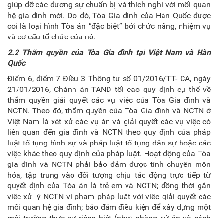
giúp đỡ các đương sự chuẩn bị và thích nghi với mối quan
hệ gia đình mới. Do đó, Tòa Gia đình của Hàn Quốc được
coi là loại hình Tòa án “đặc biệt” bởi chức năng, nhiệm vụ
và cơ cấu tổ chức của nó.
2.2 Thẩm quyền của Tòa
G
ia đình tại Vi
ệ
t Nam và Hàn
Quốc
Điểm 6, điểm 7 Điều 3 Thông tư số 01/2016/TT- CA, ngày
21/01/2016, Chánh án TAND tối cao quy định cụ thể về
thẩm quyền giải quyết các vụ việc của Tòa Gia đình và
NCTN. Theo đó, thẩm quyền của Tòa Gia đình và NCTN ở
Việt Nam là xét xử các vụ án và giải quyết các vụ việc có
liên quan đến gia đình và NCTN theo quy định của pháp
luật tố tụng hình sự và pháp luật tố tụng dân sự hoặc các
việc khác theo quy định của pháp luật. Hoạt động của Tòa
gia đình và NCTN phải bảo đảm được tính chuyên môn
hóa, tập trung vào đối tượng chịu tác động trực tiếp từ
quyết định của Tòa án là trẻ em và NCTN; đồng thời gắn
việc xử lý NCTN vi phạm pháp luật với việc giải quyết các
mối quan hệ gia đình; bảo đảm điều kiện để xây dựng một
môi trường thực sự riêng biệt (như: phòng xử án và cách