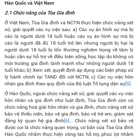
Hàn Quốc và Việt Nam
2.1 Chức năng của Tòa
G
ia đình
Ở Việt Nam, Tòa Gia đình và NCTN thực hiện chức năng xét
xử, giải quyết các vụ việc sau: a) Các vụ án hình sự mà bị
cáo là người dưới 18 tuổi hoặc các vụ án hình sự mà bị
cáo là người đã đủ 18 tuổi trở lên nhưng người bị hại là
người dưới 18 tuổi bị tổn thương nghiêm trọng về tâm lý
hoặc cần sự hỗ trợ về điều kiện sống, học tập do không có
môi trường gia đình lành mạnh như những người dưới 18
tuổi khác; b) Xem xét, quyết định áp dụng các biện pháp xử
lý hành chính tại TAND đối với NCTN; c) Các vụ việc hôn
nhân gia đình theo quy định của Bộ luật Tố tụng dân sự
[5]
.
Ở Hàn Quốc, ngoài chức năng xét xử, giải quyết các vụ việc
hôn nhân và gia đình như luật định, Tòa Gia đình còn có
chức năng hoà giải hôn nhân và gia đình, chức năng xét xử
bảo vệ thiếu niên, bảo vệ gia đình, bảo vệ trẻ em, giám sát
đăng ký quan hệ gia đình
[6]
... Chức năng xét xử bảo vệ
được coi là chức năng quan trọng, cơ bản của Tòa Gia đình
Hàn Quốc nhằm thực hiện công tác hỗ trợ, phúc lợi nhằm