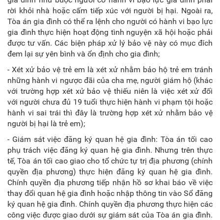
rời khỏi nhà hoặc cấm tiếp xúc với người bị hại. Ngoài ra,
Tòa án gia đình có thể ra lệnh cho người có hành vi bạo lực
gia đình thực hiện hoạt động tình nguyện xã hội hoặc phải
được tư vấn. Các biện pháp xử lý bảo vệ này có mục đích
đem lại sự yên bình và ổn định cho gia đình;
- Xét xử bảo vệ trẻ em là xét xử nhằm bảo hộ trẻ em tránh
những hành vi ngược đãi của cha mẹ, người giám hộ (khác
với trường hợp xét xử bảo vệ thiếu niên là việc xét xử đối
với người chưa đủ 19 tuổi thực hiện hành vi phạm tội hoặc
hành vi sai trái thì đây là trường hợp xét xử nhằm bảo vệ
người bị hại là trẻ em);
- Giám sát việc đăng ký quan hệ gia đình: Tòa án tối cao
phụ trách việc đăng ký quan hệ gia đình. Nhưng trên thực
tế, Tòa án tối cao giao cho tổ chức tự trị địa phương (chính
quyền địa phương) thực hiện đăng ký quan hệ gia đình.
Chính quyền địa phương tiếp nhận hồ sơ khai báo về việc
thay đổi quan hệ gia đình hoặc nhập thông tin vào Sổ đăng
ký quan hệ gia đình. Chính quyền địa phương thực hiện các
công việc được giao dưới sự giám sát của Tòa án gia đình.