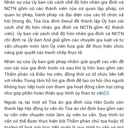
Nhân sự của Ủy ban cải cách chế độ hôn nhân gia đình và
NCTN gồm có các thành viên của cơ quan lập pháp, cơ
quan tư pháp, hành pháp và đại diện của các tổ chức xã
hội (trong đó, Tòa Gia đình Seoul đã thành lập Ủy ban cải
cách chế độ hôn nhân gia đình và NCTN gồm 42 thành
viên). Ủy ban cải cách chế độ hôn nhân gia đình và NCTN
chỉ định ra
Ủy ban hoà giải
gồm các chuyên gia luật và tư
vấn chuyên môn làm Ủy viên hoà giải để thực hiện chức
năng giải quyết các tranh chấp thực tế.
Nhân sự của Ủy ban giải pháp nhằm giải quyết các vấn đề
con cái của gia đình trước và sau khi ly hôn bao gồm các
Thẩm phán và Điều tra viên, đồng thời có tổ chức liên kết
với nhiều Trung tâm hỗ trợ gia đình để tạo cơ hội cho người
không trực tiếp nuôi con tham gia hoạt động cắm trại cũng
như góp phần hoàn thiện quy trình ủy thác tư vấn
[3]
.
Ngoài ra, tại một số Tòa án gia đình của Hàn Quốc còn
thành lập Hội đồng tư vấn do Tòa án chỉ định bao gồm các
tư vấn viên chuyên môn làm ủy viên tư vấn. Quy trình tư
vấn có thể được thực hiện bởi Thẩm phán chủ tọa hoặc tổ
trưởng tổ hoà giải trực tiếp quản lý quy trình tư vấn và mô