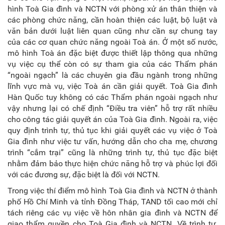
hình Toà Gia đình và NCTN với phòng xử án thân thiện và
các phòng chức năng, cần hoàn thiện các luật, bộ luật và
văn bản dưới luật liên quan cũng như cần sự chung tay
của các cơ quan chức năng ngoài Toà án. Ở một số nước,
mô hình Toà án đặc biệt được thiết lập thông qua những
vụ việc cụ thể còn có sự tham gia của các Thẩm phán
“ngoài ngạch” là các chuyên gia đầu ngành trong những
lĩnh vực mà vụ, việc Toà án cần giải quyết. Toà Gia đình
Hàn Quốc tuy không có các Thẩm phán ngoài ngạch như
vậy nhưng lại có chế định “Điều tra viên” hỗ trợ rất nhiều
cho công tác giải quyết án của Toà Gia đình. Ngoài ra, việc
quy định trình tự, thủ tục khi giải quyết các vụ việc ở Toà
Gia đình như việc tư vấn, hướng dẫn cho cha mẹ, chương
trình “cắm trại” cũng là những trình tự, thủ tục đặc biệt
nhằm đảm bảo thực hiện chức năng hỗ trợ và phúc lợi đối
với các đương sự, đặc biệt là đối với NCTN.
Trong việc thí điểm mô hình Toà Gia đình và NCTN ở thành
phố Hồ Chí Minh và tỉnh Đồng Tháp, TAND tối cao mới chỉ
tách riêng các vụ việc về hôn nhân gia đình và NCTN để
giao thẩm quyền cho Toà Gia đình và NCTN. Về trình tự,