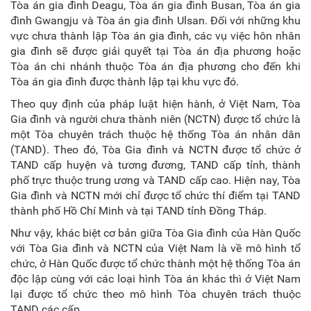
Tòa án gia đình Deagu, Tòa án gia đình Busan, Tòa án gia
đình Gwangju và Tòa án gia đình Ulsan. Đối với những khu
vực chưa thành lập Tòa án gia đình, các vụ việc hôn nhân
gia đình sẽ được giải quyết tại Tòa án địa phương hoặc
Tòa án chi nhánh thuộc Tòa án địa phương cho đến khi
Tòa án gia đình được thành lập tại khu vực đó.
Theo quy định của pháp luật hiện hành, ở Việt Nam, Tòa
Gia đình và người chưa thành niên (NCTN) được tổ chức là
một Tòa chuyên trách thuộc hệ thống Tòa án nhân dân
(TAND). Theo đó, Tòa Gia đình và NCTN được tổ chức ở
TAND cấp huyện và tương đương, TAND cấp tỉnh, thành
phố trực thuộc trung ương và TAND cấp cao. Hiện nay, Tòa
Gia đình và NCTN mới chỉ được tổ chức thí điểm tại TAND
thành phố Hồ Chí Minh và tại TAND tỉnh Đồng Tháp.
Như vậy, khác biệt cơ bản giữa Tòa Gia đình của Hàn Quốc
với Tòa Gia đình và NCTN của Việt Nam là về mô hình tổ
chức, ở Hàn Quốc được tổ chức thành một hệ thống Tòa án
độc lập cùng với các loại hình Tòa án khác thì ở Việt Nam
lại được tổ chức theo mô hình Tòa chuyên trách thuộc
TAND các cấp.