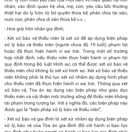
nhân; xác định quan hệ cha, mẹ, con; yêu cầu bồi thường
thiệt hại do ly hôn; từ bỏ quyền thừa kế; phân chia tài sản;
nuôi con; phân chia di sản thừa kế v.v..;
- Hoà giải hôn nhân gia đình;
- Xét xử bảo vệ thiếu niên là xét xử để áp dụng biện pháp
xử lý bảo vệ thiếu niên (người chưa đủ 19 tuổi) phạm tội
hoặc đã thực hiện hành vi sai trái. Trong một số trường
hợp nhất định, nếu thiếu niên thực hiện hành vi phạm tội
quy định trong Bộ luật Hình sự, có thể được xét xử bảo vệ
thiếu niên chứ không bị xét xử hình sự. Xét xử bảo vệ thiếu
niên không phải là thủ tục xét xử nhằm áp dụng hình phạt
cho thiếu niên đã thực hiện hành vi sai trái. Thông qua xét
xử bảo vệ, Tòa án áp dụng các biện pháp như giáo dục
thiếu niên và cải thiện môi trường sống để thiếu niên không
tái phạm trong tương lai. Với ý nghĩa đó, các biện pháp này
được gọi là “biện pháp xử lý bảo vệ thiếu niên”;
- Xét xử bảo vệ gia đình là xét xử nhằm áp dụng biện pháp
xử lý, bảo vệ của Tòa án gia đình đối với hành vi bạo lực
gia đình như buộc người có hành vi bạo lực gia đình phải