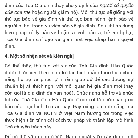
định của Tòa Gia đình thay cho ý định của
người có quyền
của cha mẹ
hoặc người giám hộ). Mỗi thủ tục sẽ giống với
thủ tục bảo vệ gia đình và thủ tục ban hành lệnh bảo vệ
người bị hại trong vụ việc bảo vệ gia đình. Sau khi áp dụng
biện pháp xử lý bảo vệ hoặc ra lệnh bảo vệ trẻ em bị hại,
Tòa Gia đình chỉ đạo và giám sát việc chấp hành quyết
định.
4.
Một số n
hận xét và
kiến nghị
Có thể thấy, thủ tục xét xử của Toà Gia đình Hàn Quốc
được thực hiện theo trình tự đặc biệt nhằm thực hiện chức
năng hỗ trợ và phúc lợi nhằm giúp đỡ để các đương sự
chuẩn bị và thích nghi với mối quan hệ gia đình mới (hay
còn gọi là gia đình đa văn hoá). Chức năng hỗ trợ và phúc
lợi của Toà Gia đình Hàn Quốc được coi là chức năng cơ
bản của loại hình Toà án này. Đây cũng là chức năng mà
Toà Gia đình và NCTN ở Việt Nam hướng tới trong việc
thực hiện tiến trình cải cách tư pháp và thành lập mô hình
Toà chuyên trách này.
Để có thể vận dụng ở Việt Nam, ngoài việc xây dựng mô