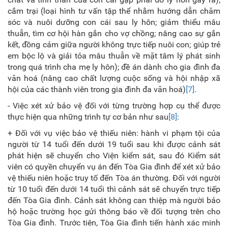
cắm trại (loại hình tư vấn tập thể nhằm hướng dẫn chăm
sóc và nuôi dưỡng con cái sau ly hôn; giảm thiểu mâu
thuẫn, tìm cơ hội hàn gắn cho vợ chồng; nâng cao sự gắn
kết, đồng cảm giữa người không trực tiếp nuôi con; giúp trẻ
em bộc lộ và giải tỏa mâu thuẫn về mặt tâm lý phát sinh
trong quá trình cha mẹ ly hôn); đề án dành cho gia đình đa
văn hoá (nâng cao chất lượng cuộc sống và hội nhập xã
hội của các thành viên trong gia đình đa văn hoá)
[7]
.
- Việc xét xử bảo vệ đối với từng trường hợp cụ thể được
thực hiện qua những trình tự cơ bản như sau
[8]
:
+ Đối với vụ việc bảo vệ thiếu niên: hành vi phạm tội của
người từ 14 tuổi đến dưới 19 tuổi sau khi được cảnh sát
phát hiện sẽ chuyển cho Viện kiểm sát, sau đó Kiểm sát
viên có quyền chuyển vụ án đến Tòa Gia đình để xét xử bảo
vệ thiếu niên hoặc truy tố đến Tòa án thường. Đối với người
từ 10 tuổi đến dưới 14 tuổi thì cảnh sát sẽ chuyển trực tiếp
đến Tòa Gia đình. Cảnh sát không can thiệp mà người bảo
hộ hoặc trường học gửi thông báo về đối tượng trên cho
Tòa Gia đình. Trước tiên, Tòa Gia đình tiến hành xác minh