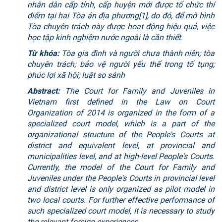
nhân dân cấp tỉnh, cấp huyện mới được tổ chức thí
điểm tại hai Tòa án địa phương
[1]
, do đó, để mô hình
Tòa chuyên trách này được hoạt động hiệu quả, việc
học tập kinh nghiệm nước ngoài là cần thiết.
Từ khóa:
Tòa gia đình và người chưa thành niên; tòa
chuyên trách; bảo vệ người yếu thế trong tố tụng;
phúc lợi xã hội; luật so sánh
Abstract:
The Court for Family and Juveniles in
Vietnam first defined in the Law on Court
Organization of 2014 is organized in the form of a
specialized court model, which is a part of the
organizational structure of the People's Courts at
district and equivalent level, at provincial and
municipalities level, and at high-level People's Courts.
Currently, the model of the Court for Family and
Juveniles under the People's Courts in provincial level
and district level is only organized as pilot model in
two local courts. For further effective performance of
such specialized court model, it is necessary to study
the relevant foreign experiences.