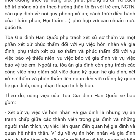
bố trí phòng xử án theo hướng thân thiện với trẻ em, NCTN;
các quy định về nội quy phòng xử án; cách thức điều hành
của Thẩm phán, Hội thẩm ...) phù hợp với các chuẩn mực
quốc tế.
Tòa Gia đình Hàn Quốc phụ trách xét xử sơ thẩm và một
phần xét xử phúc thẩm đối với vụ việc hôn nhân và gia
đình; phụ trách xét xử sơ thẩm và phúc thẩm đối với vụ
việc bảo vệ thiếu niên, vụ việc bảo vệ gia đình và vụ việc
bảo vệ trẻ em. Ngoài ra, tòa án gia đình còn phụ trách các
công việc như giám sát việc đăng ký quan hệ gia đình, xét
xử sơ thẩm và phúc thẩm liên quan đến việc đăng ký quan
hệ gia đình, công nhận thuận tình ly hôn.
Theo đó, công việc của Tòa Gia đình Hàn Quốc sẽ bao
gồm:
- Xét xử vụ việc về hôn nhân và gia đình là những vụ án
tranh chấp giữa các thành viên trong gia đình và những
người thân thích, vụ việc liên quan đến quan hệ gia đình và
quan hệ nhân thân. Ví dụ về vụ án hôn nhân và gia đình
như: ly hôn theo yêu cầu của một bên; vô hiệu quan hệ hôn