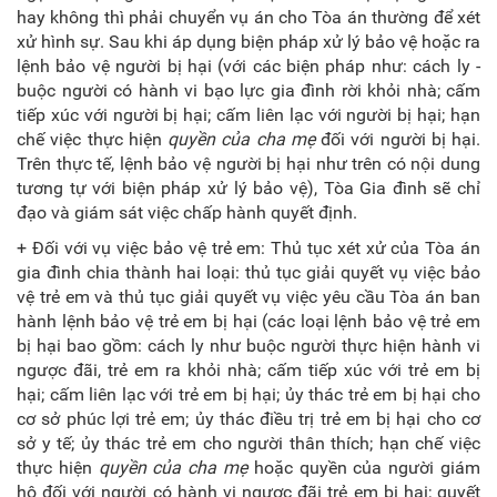
hay không thì phải chuyển vụ án cho Tòa án thường để xét
xử hình sự. Sau khi áp dụng biện pháp xử lý bảo vệ hoặc ra
lệnh bảo vệ người bị hại (với các biện pháp như: cách ly -
buộc người có hành vi bạo lực gia đình rời khỏi nhà; cấm
tiếp xúc với người bị hại; cấm liên lạc với người bị hại; hạn
chế việc thực hiện
quyền của cha mẹ
đối với người bị hại.
Trên thực tế, lệnh bảo vệ người bị hại như trên có nội dung
tương tự với biện pháp xử lý bảo vệ), Tòa Gia đình sẽ chỉ
đạo và giám sát việc chấp hành quyết định.
+ Đối với vụ việc bảo vệ trẻ em: Thủ tục xét xử của Tòa án
gia đình chia thành hai loại: thủ tục giải quyết vụ việc bảo
vệ trẻ em và thủ tục giải quyết vụ việc yêu cầu Tòa án ban
hành lệnh bảo vệ trẻ em bị hại (các loại lệnh bảo vệ trẻ em
bị hại bao gồm: cách ly như buộc người thực hiện hành vi
ngược đãi, trẻ em ra khỏi nhà; cấm tiếp xúc với trẻ em bị
hại; cấm liên lạc với trẻ em bị hại; ủy thác trẻ em bị hại cho
cơ sở phúc lợi trẻ em; ủy thác điều trị trẻ em bị hại cho cơ
sở y tế; ủy thác trẻ em cho người thân thích; hạn chế việc
thực hiện
quyền của cha mẹ
hoặc quyền của người giám
hộ đối với người có hành vi ngược đãi trẻ em bị hại; quyết