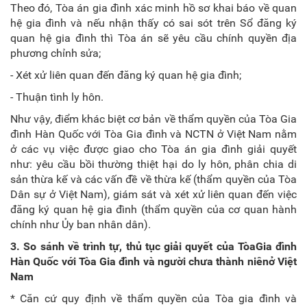
Theo đó, Tòa án gia đình xác minh hồ sơ khai báo về quan
hệ gia đình và nếu nhận thấy có sai sót trên Sổ đăng ký
quan hệ gia đình thì Tòa án sẽ yêu cầu chính quyền địa
phương chỉnh sửa;
- Xét xử liên quan đến đăng ký quan hệ gia đình;
- Thuận tình ly hôn.
Như vậy, điểm khác biệt cơ bản về thẩm quyền của Tòa Gia
đình Hàn Quốc với Tòa Gia đình và NCTN ở Việt Nam nằm
ở các vụ việc được giao cho Tòa án gia đình giải quyết
như: yêu cầu bồi thường thiệt hại do ly hôn, phân chia di
sản thừa kế và các vấn đề về thừa kế (thẩm quyền của Tòa
Dân sự ở Việt Nam), giám sát và xét xử liên quan đến việc
đăng ký quan hệ gia đình (thẩm quyền của cơ quan hành
chính như Ủy ban nhân dân).
3. So sánh về trình tự, thủ tục giải quyết của Tòa
G
ia đình
Hàn Quốc với Tòa
G
ia đình và
người chưa thành niên
ở Việt
Nam
* Căn cứ quy định về thẩm quyền của Tòa gia đình và