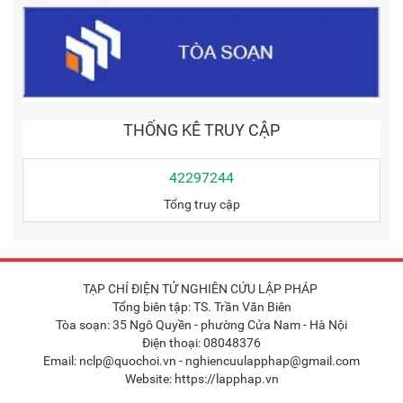
THỐNG KÊ TRUY CẬP
42297244
Tổng truy cập
TẠP CHÍ ĐIỆN TỬ NGHIÊN CỨU LẬP PHÁP
Tổng biên tập: TS. Trần Văn Biên
Tòa soạn: 35 Ngô Quyền - phường Cửa Nam - Hà Nội
Điện thoại: 08048376
Email: nclp@quochoi.vn - nghiencuulapphap@gmail.com
Website: https://lapphap.vn