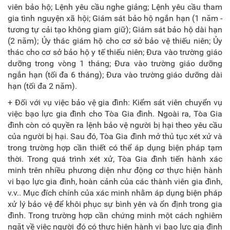
viên bảo hộ; Lệnh yêu cầu nghe giảng; Lệnh yêu cầu tham
gia tình nguyện xã hội; Giám sát bảo hộ ngắn hạn (1 năm -
tương tự cải tạo không giam giữ); Giám sát bảo hộ dài hạn
(2 năm); Ủy thác giám hộ cho cơ sở bảo vệ thiếu niên; Ủy
thác cho cơ sở bảo hộ y tế thiếu niên; Đưa vào trường giáo
dưỡng trong vòng 1 tháng; Đưa vào trường giáo dưỡng
ngắn hạn (tối đa 6 tháng); Đưa vào trường giáo dưỡng dài
hạn (tối đa 2 năm).
+ Đối với vụ việc bảo vệ gia đình: Kiểm sát viên chuyển vụ
việc bạo lực gia đình cho Tòa Gia đình. Ngoài ra, Tòa Gia
đình còn có quyền ra lệnh bảo vệ người bị hại theo yêu cầu
của người bị hại. Sau đó, Tòa Gia đình mở thủ tục xét xử và
trong trường hợp cần thiết có thể áp dụng biện pháp tạm
thời. Trong quá trình xét xử, Tòa Gia đình tiến hành xác
minh trên nhiều phương diện như động cơ thực hiện hành
vi bạo lực gia đình, hoàn cảnh của các thành viên gia đình,
v.v.. Mục đích chính của xác minh nhằm áp dụng biện pháp
xử lý bảo vệ để khôi phục sự bình yên và ổn định trong gia
đình. Trong trường hợp cần chứng minh một cách nghiêm
ngặt về việc người đó có thực hiện hành vi bạo lực gia đình