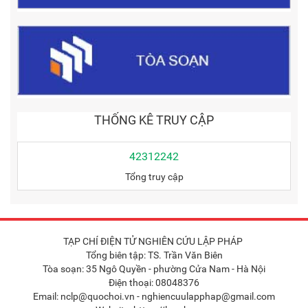
THỐNG KÊ TRUY CẬP
42312242
Tổng truy cập
TẠP CHÍ ĐIỆN TỬ NGHIÊN CỨU LẬP PHÁP
Tổng biên tập: TS. Trần Văn Biên
Tòa soạn: 35 Ngô Quyền - phường Cửa Nam - Hà Nội
Điện thoại: 08048376
Email: nclp@quochoi.vn - nghiencuulapphap@gmail.com