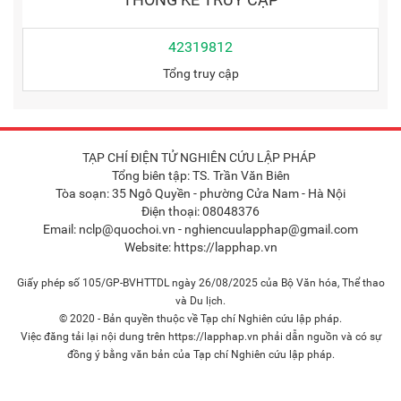
42319812
Tổng truy cập
TẠP CHÍ ĐIỆN TỬ NGHIÊN CỨU LẬP PHÁP
Tổng biên tập: TS. Trần Văn Biên
Tòa soạn: 35 Ngô Quyền - phường Cửa Nam - Hà Nội
Điện thoại: 08048376
Email: nclp@quochoi.vn - nghiencuulapphap@gmail.com
Website: https://lapphap.vn
Giấy phép số 105/GP-BVHTTDL ngày 26/08/2025 của Bộ Văn hóa, Thể thao
và Du lịch.
© 2020 - Bản quyền thuộc về Tạp chí Nghiên cứu lập pháp.
Việc đăng tải lại nội dung trên https://lapphap.vn phải dẫn nguồn và có sự
đồng ý bằng văn bản của Tạp chí Nghiên cứu lập pháp.