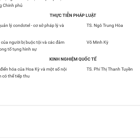
g Chính phủ
THỰC TIỄN PHÁP LUẬT
quản lý condotel - cơ sở pháp lý và
TS. Ngô Trung Hòa
 của người bị buộc tội và các đảm
Võ Minh Kỳ
ong tố tụng hình sự
KINH NGHIỆM QUỐC TẾ
điển hóa của Hoa Kỳ và một số nội
TS. Phí Thị Thanh Tuyền
 có thể tiếp thu