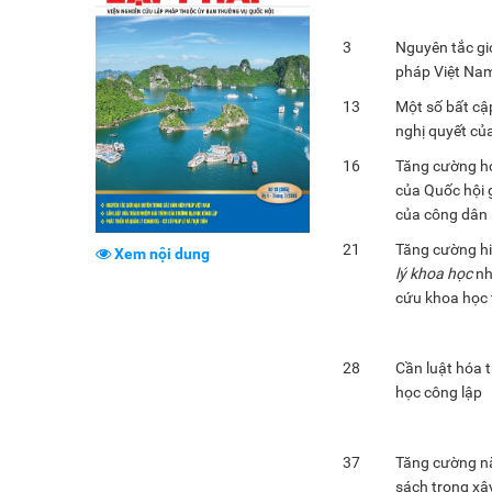
3
Nguyên tắc gi
pháp Việt Na
13
Một số bất cậ
nghị quyết củ
16
Tăng cường ho
của Quốc hội 
của công dân
21
Tăng cường hi
Xem nội dung
lý khoa học
nh
cứu khoa học 
28
Cần luật hóa t
học công lập
37
Tăng cường nă
sách trong xây