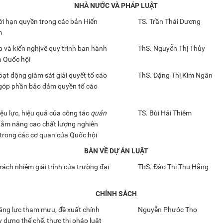
NHÀ NƯỚC VÀ PHÁP LUẬT
ới hạn quyền trong các bản Hiến
TS. Trần Thái Dương
m
p và kiến nghịvề quy trình ban hành
ThS. Nguyễn Thị Thủy
a Quốc hội
ạt động giám sát giải quyết tố cáo
ThS. Đặng Thị Kim Ngân
góp phần bảo đảm quyền tố cáo
ệu lực, hiệu quả của công tác
quản
TS. Bùi Hải Thiêm
ằm nâng cao chất lượng nghiên
trong các cơ quan của Quốc hội
BÀN VỀ DỰ ÁN LUẬT
rách nhiệm giải trình của trường đại
ThS. Đào Thị Thu Hằng
CHÍNH SÁCH
ng lực tham mưu, đề xuất chính
Nguyễn Phước Thọ
 dựng thể chế, thực thi pháp luật