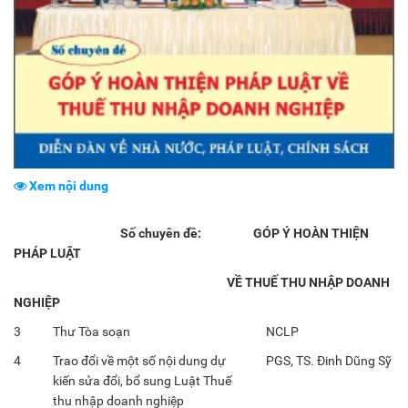
Xem nội dung
Số chuyên đề: GÓP Ý HOÀN THIỆN
PHÁP LUẬT
VỀ THUẾ THU NHẬP DOANH
NGHIỆP
3
Thư Tòa soạn
NCLP
4
Trao đổi về một số nội dung dự
PGS, TS. Đinh Dũng Sỹ
kiến sửa đổi, bổ sung Luật Thuế
thu nhập doanh nghiệp