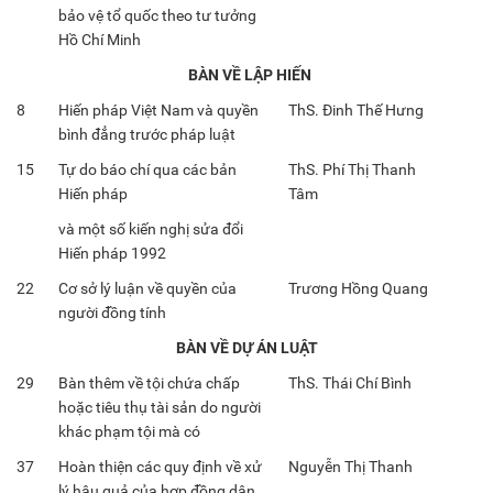
bảo vệ tổ quốc theo tư tưởng
Hồ Chí Minh
BÀN VỀ LẬP HIẾN
8
Hiến pháp Việt Nam và quyền
ThS. Đinh Thế Hưng
bình đẳng trước pháp luật
15
Tự do báo chí qua các bản
ThS. Phí Thị Thanh
Hiến pháp
Tâm
và một số kiến nghị sửa đổi
Hiến pháp 1992
22
Cơ sở lý luận về quyền của
Trương Hồng Quang
người đồng tính
BÀN VỀ DỰ ÁN LUẬT
29
Bàn thêm về tội chứa chấp
ThS. Thái Chí Bình
hoặc tiêu thụ tài sản do người
khác phạm tội mà có
37
Hoàn thiện các quy định về xử
Nguyễn Thị Thanh
lý hậu quả của hợp đồng dân