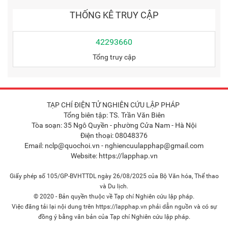
THỐNG KÊ TRUY CẬP
42293660
Tổng truy cập
TẠP CHÍ ĐIỆN TỬ NGHIÊN CỨU LẬP PHÁP
Tổng biên tập: TS. Trần Văn Biên
Tòa soạn: 35 Ngô Quyền - phường Cửa Nam - Hà Nội
Điện thoại: 08048376
Email: nclp@quochoi.vn - nghiencuulapphap@gmail.com
Website: https://lapphap.vn
Giấy phép số 105/GP-BVHTTDL ngày 26/08/2025 của Bộ Văn hóa, Thể thao
và Du lịch.
© 2020 - Bản quyền thuộc về Tạp chí Nghiên cứu lập pháp.
Việc đăng tải lại nội dung trên https://lapphap.vn phải dẫn nguồn và có sự
đồng ý bằng văn bản của Tạp chí Nghiên cứu lập pháp.