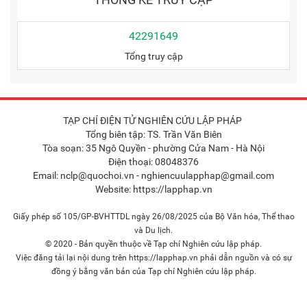
42291649
Tổng truy cập
TẠP CHÍ ĐIỆN TỬ NGHIÊN CỨU LẬP PHÁP
Tổng biên tập: TS. Trần Văn Biên
Tòa soạn: 35 Ngô Quyền - phường Cửa Nam - Hà Nội
Điện thoại: 08048376
Email: nclp@quochoi.vn - nghiencuulapphap@gmail.com
Website: https://lapphap.vn
Giấy phép số 105/GP-BVHTTDL ngày 26/08/2025 của Bộ Văn hóa, Thể thao
và Du lịch.
© 2020 - Bản quyền thuộc về Tạp chí Nghiên cứu lập pháp.
Việc đăng tải lại nội dung trên https://lapphap.vn phải dẫn nguồn và có sự
đồng ý bằng văn bản của Tạp chí Nghiên cứu lập pháp.