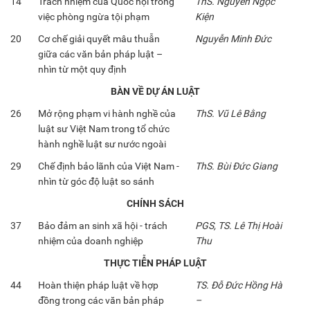
14
Trách nhiệm của Quốc hội trong
ThS. Nguyễn Ngọc
việc phòng ngừa tội phạm
Kiện
20
Cơ chế giải quyết mâu thuẫn
Nguyễn Minh Đức
giữa các văn bản pháp luật –
nhìn từ một quy định
BÀN VỀ DỰ ÁN LUẬT
26
Mở rộng phạm vi hành nghề của
ThS. Vũ Lê Bằng
luật sư Việt Nam trong tổ chức
hành nghề luật sư nước ngoài
29
Chế định bảo lãnh của Việt Nam -
ThS. Bùi Đức Giang
nhìn từ góc độ luật so sánh
CHÍNH SÁCH
37
Bảo đảm an sinh xã hội - trách
PGS, TS. Lê Thị Hoài
nhiệm của doanh nghiệp
Thu
THỰC TIỄN PHÁP LUẬT
44
Hoàn thiện pháp luật về hợp
TS. Đỗ Đức Hồng Hà
đồng trong các văn bản pháp
–