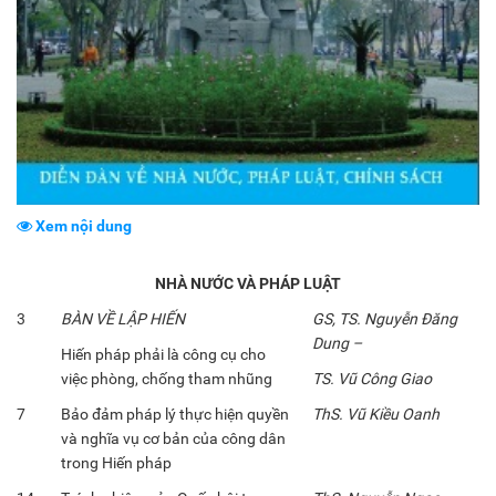
Xem nội dung
NHÀ NƯỚC VÀ PHÁP LUẬT
3
BÀN VỀ LẬP HIẾN
GS, TS. Nguyễn Đăng
Dung –
Hiến pháp phải là công cụ cho
việc phòng, chống tham nhũng
TS. Vũ Công Giao
7
Bảo đảm pháp lý thực hiện quyền
ThS. Vũ Kiều Oanh
và nghĩa vụ cơ bản của công dân
trong Hiến pháp