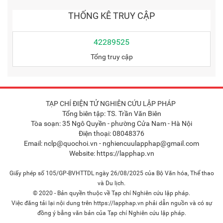
THỐNG KÊ TRUY CẬP
42289525
Tổng truy cập
TẠP CHÍ ĐIỆN TỬ NGHIÊN CỨU LẬP PHÁP
Tổng biên tập: TS. Trần Văn Biên
Tòa soạn: 35 Ngô Quyền - phường Cửa Nam - Hà Nội
Điện thoại: 08048376
Email: nclp@quochoi.vn - nghiencuulapphap@gmail.com
Website: https://lapphap.vn
Giấy phép số 105/GP-BVHTTDL ngày 26/08/2025 của Bộ Văn hóa, Thể thao
và Du lịch.
© 2020 - Bản quyền thuộc về Tạp chí Nghiên cứu lập pháp.
Việc đăng tải lại nội dung trên https://lapphap.vn phải dẫn nguồn và có sự
đồng ý bằng văn bản của Tạp chí Nghiên cứu lập pháp.