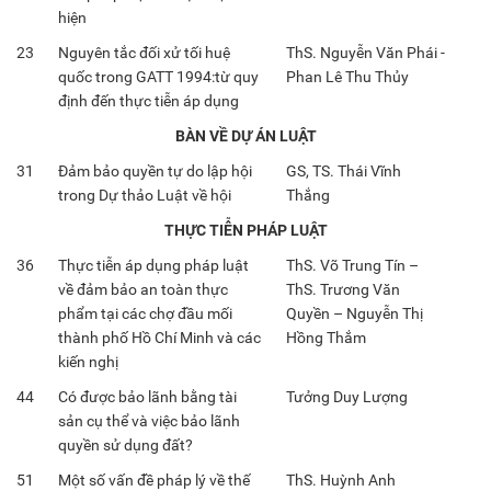
hiện
23
Nguyên tắc đối xử tối huệ
ThS. Nguyễn Văn Phái -
quốc trong GATT 1994:từ quy
Phan Lê Thu Thủy
định đến thực tiễn áp dụng
BÀN VỀ DỰ ÁN LUẬT
31
Đảm bảo quyền tự do lập hội
GS, TS. Thái Vĩnh
trong Dự thảo Luật về hội
Thắng
THỰC TIỄN PHÁP LUẬT
36
Thực tiễn áp dụng pháp luật
ThS. Võ Trung Tín –
về đảm bảo an toàn thực
ThS. Trương Văn
phẩm tại các chợ đầu mối
Quyền – Nguyễn Thị
thành phố Hồ Chí Minh và các
Hồng Thắm
kiến nghị
44
Có được bảo lãnh bằng tài
Tưởng Duy Lượng
sản cụ thể và việc bảo lãnh
quyền sử dụng đất?
51
Một số vấn đề pháp lý về thế
ThS. Huỳnh Anh