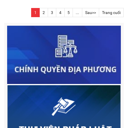
1
2
3
4
5
...
Sau>>
Trang cuối