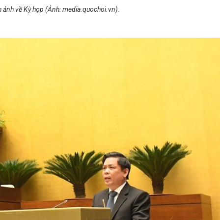
h ảnh về
Kỳ họp
(Ảnh: media.quochoi.vn).