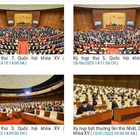
 thứ 7, Quốc hội khóa XV
Kỳ họp thứ 5, Quốc hội kh
(
4 10:14:00 SA )
26/06/2023 14:11:00 CH )
 thứ 3, Quốc hội khóa XV
Kỳ họp bất thường lần thứ Nhất, 
(
khóa XV
2 14:09:00 CH )
( 12/01/2022 03:00:00 SA )