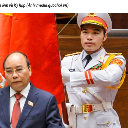
h ảnh về
Kỳ họp
(Ảnh: media.quochoi.vn).